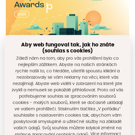
Aby web fungoval tak, jak ho znáte
(souhlas s cookies)
Záleží nám na tom, aby pro vás prohlížení bylo co
nejlepším zážitkem. Abyste na našich stránkách
rychle našli to, co hledáte, ušetřili spoustu klikání a
nezobrazovaly se vám reklamy na věci, které vás
nezajímají. Abyste web viděli v zobrazení na které jste
zvyklí a nemuseli se pokaždé přihlašovat. Proto od vás
potřebujeme souhlas se zpracováním souborů
cookies - malých souborů, které se dočasně ukládají
ve vašem prohlížeči. Stisknutím tlačítka „V pořádku“
souhlasíte s nastavením cookies tak, abychom vám
poskytovali smysluplné a užitečné služby na základě
vašich údajů. Svůj souhlas můžete kdykoli změnit na
Sdílejte na sociálních sítích
Více informací
stránce zpracování osobních údajů.