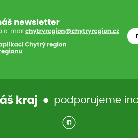
 náš newsletter
a e-mail
chytryregion@chytryregion.cz
aplikaci Chytrý region
regionu
áš kraj
podporujeme inov