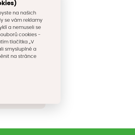
okies)
čištění odpadních
byste na našich
valy se vám reklamy
yklí a nemuseli se
souborů cookies -
tím tlačítka „V
li smysluplné a
měnit na stránce