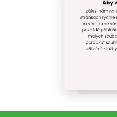
Aby w
Společnost pracuj
Záleží nám na t
stránkách rychle n
vod, úpravu vod a
na věci, které vá
pokaždé přihlašo
Adresa:
Kšírova 5
malých souborů
pořádku“ souhl
užitečné služby
www.asio.cz/
Sdílejte 