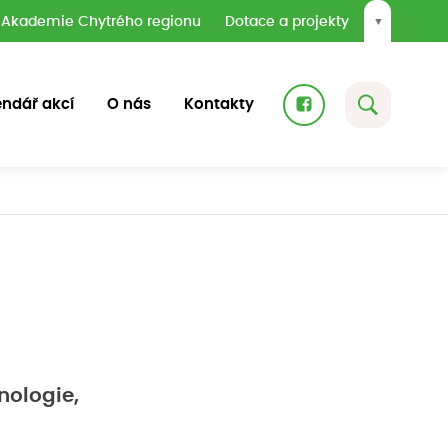
Akademie Chytrého regionu
Dotace a projekty
▼
endář akcí
O nás
Kontakty
hnologie,