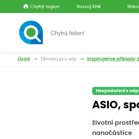
Chytrý region
Rozvoj KHK
Staro
Úvod
Témata pro vás
Inspirujeme příklady 
Hospodaření s od
ASIO, spo
životní prostře
nanočástice