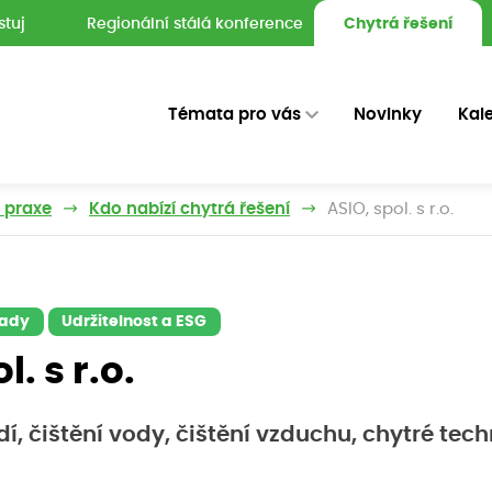
stuj
Regionální stálá konference
Chytrá řešení
Témata pro vás
Novinky
Kal
z praxe
Kdo nabízí chytrá řešení
ASIO, spol. s r.o.
pady
Udržitelnost a ESG
l. s r.o.
dí, čištění vody, čištění vzduchu, chytré tec