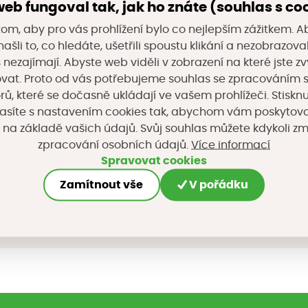
eb fungoval tak, jak ho znáte (souhlas s co
e v oboru vývoje, výroby a dodávek technologií pro 
om, aby pro vás prohlížení bylo co nejlepším zážitkem. A
ašli to, co hledáte, ušetřili spoustu klikání a nezobrazo
 čištění vzduchu (nanofiltry, nanočástice).
s nezajímají. Abyste web viděli v zobrazení na které jste zv
vat. Proto od vás potřebujeme souhlas se zpracováním 
52/45, 619 00 Brno
, které se dočasně ukládají ve vašem prohlížeči. Stisknu
asíte s nastavením cookies tak, abychom vám poskytova
 na základě vašich údajů. Svůj souhlas můžete kdykoli z
Více informací
zpracování osobních údajů.
Spravovat cookies
Zamítnout vše
V pořádku
na sociálních sítích