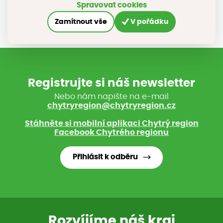
Spravovat cookies
Zamítnout vše
V pořádku
Registrujte si náš newsletter
Nebo nám napište na e-mail
chytryregion@chytryregion.cz
Stáhněte si mobilní aplikaci Chytrý region
Facebook Chytrého regionu
Přihlásit k odběru
Rozvíjíme náš kraj