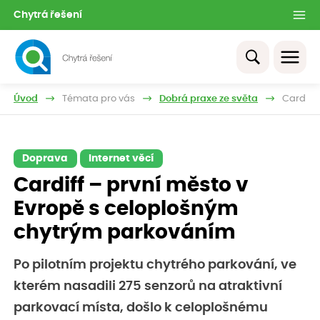
Chytrá řešení
Úvod
Témata pro vás
Dobrá praxe ze světa
Cardiff
Doprava
Internet věcí
Cardiff – první město v
Evropě s celoplošným
chytrým parkováním
Po pilotním projektu chytrého parkování, ve
kterém nasadili 275 senzorů na atraktivní
parkovací místa, došlo k celoplošnému