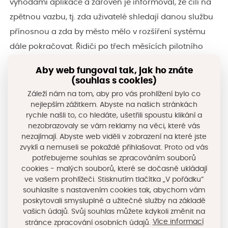
výhodami aplikace a zároveň je informoval, že cílí na
zpětnou vazbu, tj. zda uživatelé shledají danou službu
přínosnou a zda by město mělo v rozšíření systému
dále pokračovat. Řidiči po třech měsících pilotního
užívání shledali, že jim systém šetří čas a předchází
Aby web fungoval tak, jak ho znáte
zbytečnému kroužení vozidel, což má pozitivní dopad i
(souhlas s cookies)
na kvalitu ovzduší. Město se následně rozhodlo k
Záleží nám na tom, aby pro vás prohlížení bylo co
nejlepším zážitkem. Abyste na našich stránkách
mnohem vyšší investici do této služby tak, aby pokrylo
rychle našli to, co hledáte, ušetřili spoustu klikání a
všechna relevantní parkovací místa ve městě.
nezobrazovaly se vám reklamy na věci, které vás
nezajímají. Abyste web viděli v zobrazení na které jste
zvyklí a nemuseli se pokaždé přihlašovat. Proto od vás
potřebujeme souhlas se zpracováním souborů
Více informací
Převzato
z
www.cityone.cz
cookies - malých souborů, které se dočasně ukládají
naleznete zde
ve vašem prohlížeči. Stisknutím tlačítka „V pořádku“
souhlasíte s nastavením cookies tak, abychom vám
poskytovali smysluplné a užitečné služby na základě
vašich údajů. Svůj souhlas můžete kdykoli změnit na
Sdílejte na sociálních sítích
Více informací
stránce zpracování osobních údajů.