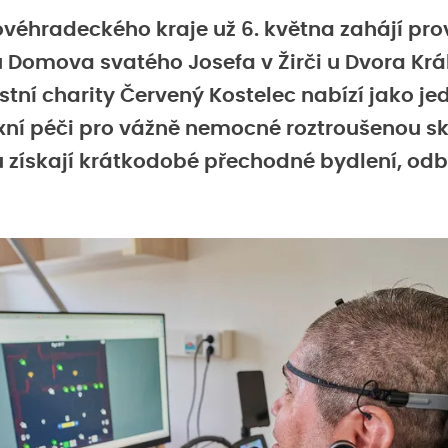
véhradeckého kraje už 6. května zahájí pro
u Domova svatého Josefa v Žirči u Dvora Krá
tní charity Červený Kostelec nabízí jako jed
í péči pro vážně nemocné roztroušenou skl
 získají krátkodobé přechodné bydlení, o