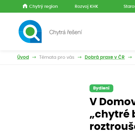
Chytrý region
Rozvoj KHK
Staro
Úvod
Témata pro vás
Dobrá praxe v ČR
Bydlení
V Domově
„chytré 
roztrouš