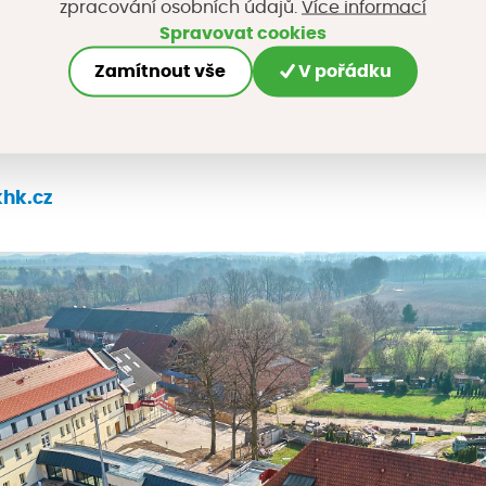
Více informací
zpracování osobních údajů.
 pro klienty odlehčovací služby.
Spravovat cookies
Zamítnout vše
V pořádku
nabídne ročně 1225 hodin cvičení a poradenství až 
osobám.
hk.cz