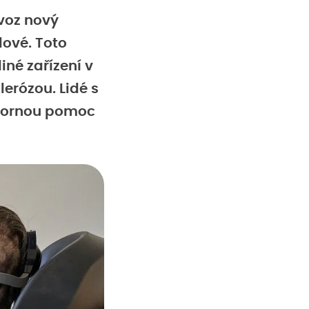
voz nový
lové. Toto
iné zařízení v
erózou. Lidé s
dbornou pomoc