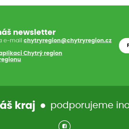
 náš newsletter
a e-mail
chytryregion@chytryregion.cz
aplikaci Chytrý region
regionu
áš kraj
podporujeme inov