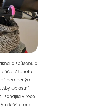
ákna, a způsobuje
í péče. Z tohoto
áhají nemocným
. Aby Oblastní
i, zahájila v roce
ským klášterem.