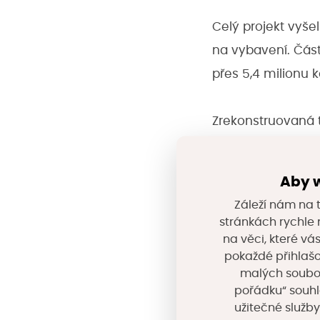
Celý projekt vyše
na vybavení. Čás
přes 5,4 milionu k
Zrekonstruovaná t
pečovatelům a klie
odlehčovací pobyt
Aby w
přičemž „chytré“ j
Záleží nám na t
které umožní kli
stránkách rychle n
končetin.
na věci, které vá
pokaždé přihlašo
malých souborů
V přízemí budovy 
pořádku“ souhl
užitečné služby
komunikace (CITAK