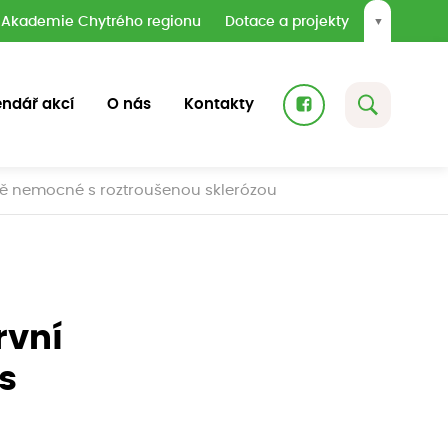
Akademie Chytrého regionu
Dotace a projekty
▼
endář akcí
O nás
Kontakty
ážně nemocné s roztroušenou sklerózou
rvní
s