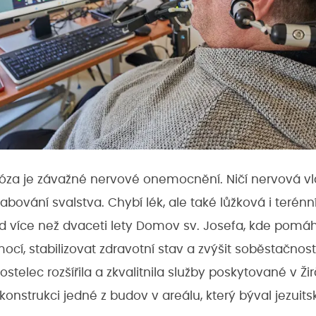
róza je závažné nervové onemocnění. Ničí nervová vl
bování svalstva. Chybí lék, ale také lůžková i terénn
ed více než dvaceti lety Domov sv. Josefa, kde pom
ocí, stabilizovat zdravotní stav a zvýšit soběstačnost
stelec rozšířila a zkvalitnila služby poskytované v Žirč
konstrukci jedné z budov v areálu, který býval jezuit