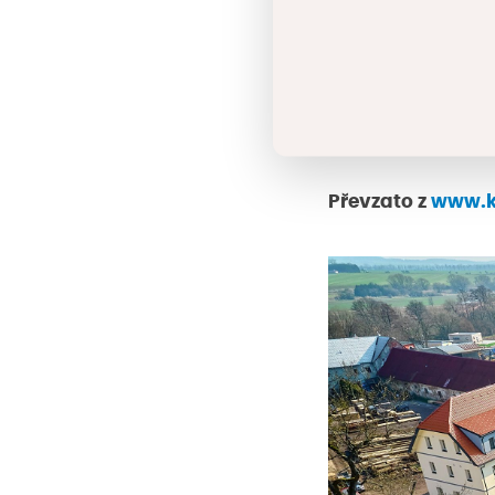
místnost a pokoje
Dům sv. Františka
jejich pečujícím 
Převzato z
www.k