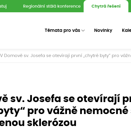
stuj
Regionální stálá konference
Chytrá řešení
Témata pro vás
Novinky
Kal
V Domově sv. Josefa se otevírají první „chytré byty“ pro v
 sv. Josefa se otevírají p
byty“ pro vážně nemocné 
enou sklerózou