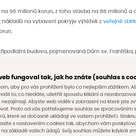
l na 96 milionů korun, z toho stavba na 88 milionů a 
t nákladů na vybavení pokryje výtěžek z
veřejné sbír
orun.
řípodlažní budova, pojmenovaná Dům sv. Františka, 
ntům s roztroušenou sklerózou v pokročilém stádiu, kt
y s rehabilitacemi. V bezbariérovém objektu vzniklo 
eb fungoval tak, jak ho znáte (souhlas s co
sou tři z nich. Ty jsou vybavené chytrými a asistivní
om, aby pro vás prohlížení bylo co nejlepším zážitkem. A
entům ovládat domácnost v případě, že mají omezen
ašli to, co hledáte, ušetřili spoustu klikání a nezobrazo
s nezajímají. Abyste web viděli v zobrazení na které jste zv
vat. Proto od vás potřebujeme souhlas se zpracováním 
, které se dočasně ukládají ve vašem prohlížeči. Stisknu
se nachází Centrum informačních technologií a alter
asíte s nastavením cookies tak, abychom vám poskytova
 na základě vašich údajů. Svůj souhlas můžete kdykoli z
), vodoléčba a ergoterapie. V prvním patře je sest