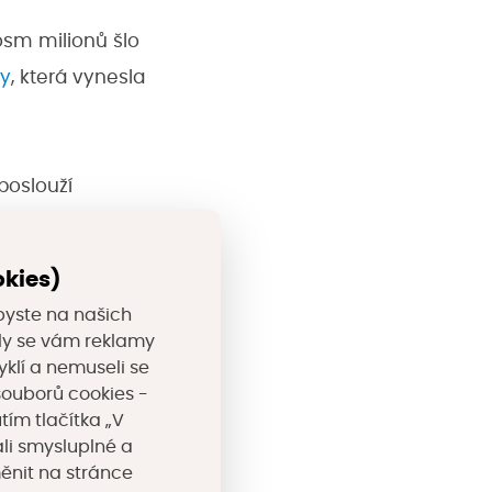
osm milionů šlo
ky
, která vynesla
poslouží
eří ji využijí pro
devět bytů,
okies)
mi technologiemi,
byste na našich
ou hybnost
valy se vám reklamy
yklí a nemuseli se
souborů cookies -
tím tlačítka „V
nativní
li smysluplné a
měnit na stránce
erna, společenská