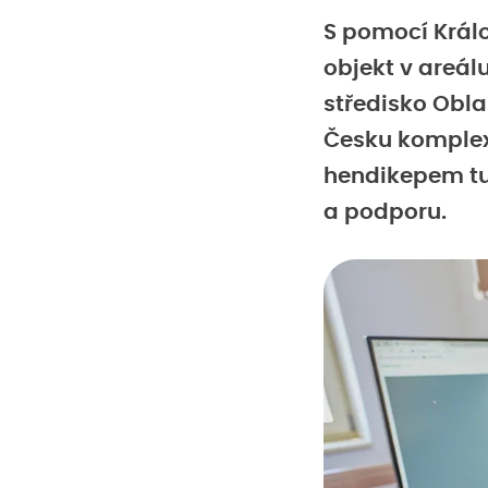
S pomocí Králo
objekt v areál
středisko Oblas
Česku komplexn
hendikepem tu
a podporu.