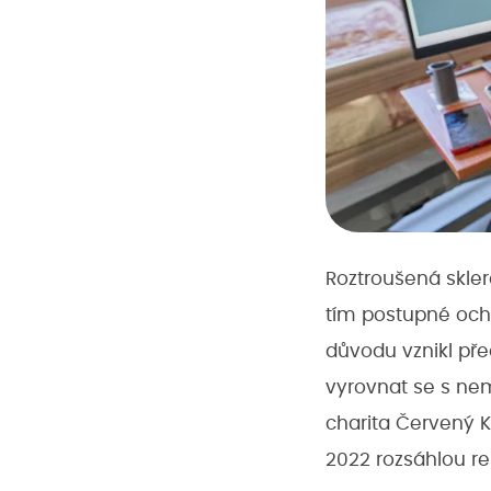
Roztroušená skle
tím postupné ocha
důvodu vznikl př
vyrovnat se s nem
charita Červený Ko
2022 rozsáhlou re