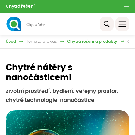
Chytrá řešení
Úvod
Témata pro vás
Chytrá řešení a produkty
Chy
Chytré nátěry s
nanočásticemi
životní prostředí, bydlení, veřejný prostor,
chytré technologie, nanočástice