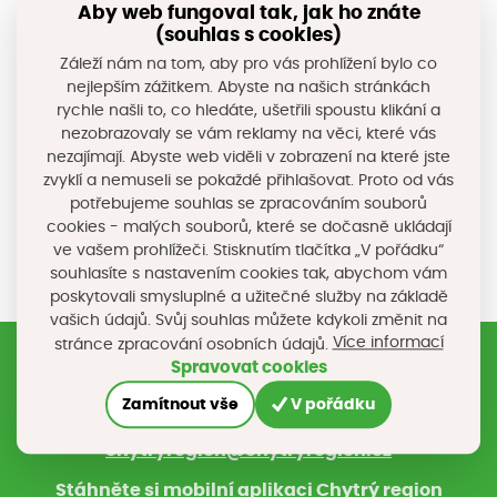
Aby web fungoval tak, jak ho znáte
účinně likvidují ze vzduchu organické a anorganické
(souhlas s cookies)
polutanty, viry, bakterie a další mikroorganismy a tím
Záleží nám na tom, aby pro vás prohlížení bylo co
účinně a dlouhodobě snižují znečištění ovzduší v
nejlepším zážitkem. Abyste na našich stránkách
rychle našli to, co hledáte, ušetřili spoustu klikání a
městských a průmyslových aglomeracích.
nezobrazovaly se vám reklamy na věci, které vás
nezajímají. Abyste web viděli v zobrazení na které jste
zvyklí a nemuseli se pokaždé přihlašovat. Proto od vás
Sdílejte na sociálních sítích
potřebujeme souhlas se zpracováním souborů
cookies - malých souborů, které se dočasně ukládají
ve vašem prohlížeči. Stisknutím tlačítka „V pořádku“
souhlasíte s nastavením cookies tak, abychom vám
poskytovali smysluplné a užitečné služby na základě
vašich údajů. Svůj souhlas můžete kdykoli změnit na
Více informací
stránce zpracování osobních údajů.
Spravovat cookies
Registrujte si náš newsletter
Zamítnout vše
V pořádku
Nebo nám napište na e-mail
chytryregion@chytryregion.cz
Stáhněte si mobilní aplikaci Chytrý region