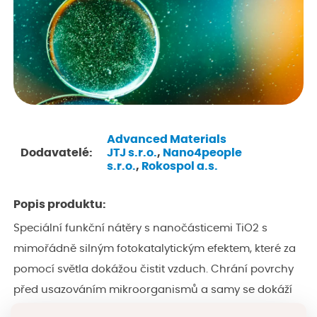
Advanced Materials
Dodavatelé:
JTJ s.r.o.
,
Nano4people
s.r.o.
,
Rokospol a.s.
Popis produktu:
Speciální funkční nátěry s nanočásticemi TiO2 s
mimořádně silným fotokatalytickým efektem, které za
pomocí světla dokážou čistit vzduch. Chrání povrchy
před usazováním mikroorganismů a samy se dokáží
vyčistit od dehtů, sazí, prachu a další špíny. Zároveň