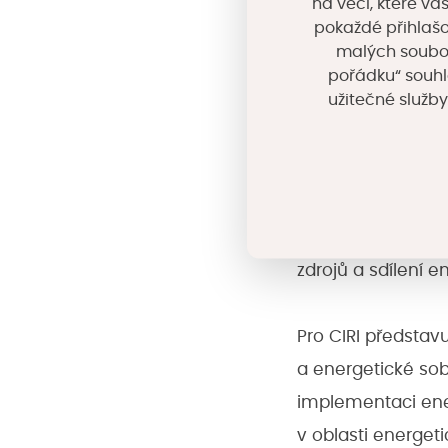
na věci, které vá
komunitní energet
pokaždé přihlašo
komunitní energeti
malých souborů
pořádku“ souhl
užitečné služby
„Jsme připraveni 
fotovoltaických e
podělí o své vla
k efektivnějšímu 
Bacovská, která s
zdrojů a sdílení e
Pro CIRI představ
a energetické so
implementaci en
v oblasti energeti