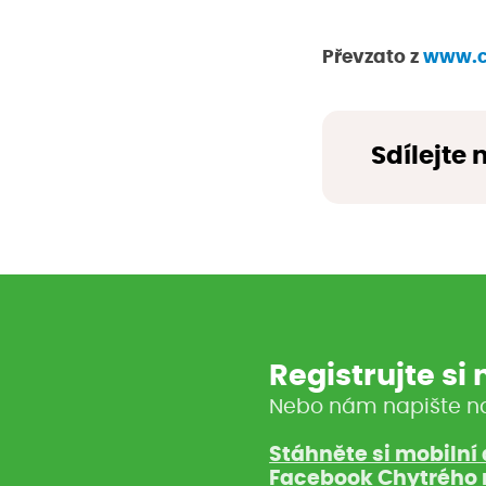
Převzato z
www.ci
Sdílejte 
Registrujte si
Nebo nám napište n
Stáhněte si mobilní 
Facebook Chytrého 