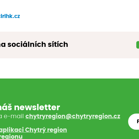
rihk.cz
na sociálních sítích
 náš newsletter
a e-mail
chytryregion@chytryregion.cz
aplikaci Chytrý region
regionu