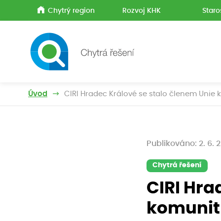
Chytrý region
Rozvoj KHK
Staro
Úvod
CIRI Hradec Králové se stalo členem Unie 
Publikováno: 2. 6. 
Chytrá řešení
CIRI Hra
komunit