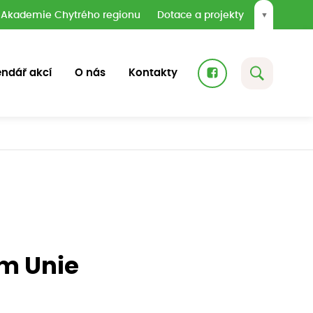
Akademie Chytrého regionu
Dotace a projekty
▼
endář akcí
O nás
Kontakty
em Unie