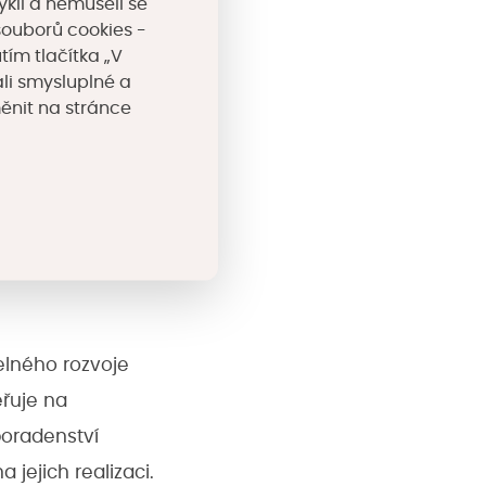
yklí a nemuseli se
obré praxe v
souborů cookies -
tím tlačítka „V
li smysluplné a
měnit na stránce
 instalací
e, že se s námi
á výměna přispěje
a Lenka
bnovitelných
telného rozvoje
řuje na
oradenství
 jejich realizaci.