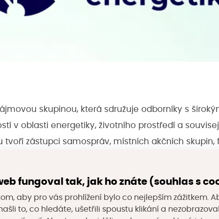
zájmovou skupinou, která sdružuje odborníky s širok
stí v oblasti energetiky, životního prostředí a souvisej
 tvoří zástupci samospráv, místních akčních skupin, 
í z oblastí energetiky, životního prostředí a stavitelstv
zování legislativních změn a prováděcích předpisů 
eb fungoval tak, jak ho znáte (souhlas s co
 sdílení energie v praxi. Dále usiluje o promítnutí sh
om, aby pro vás prohlížení bylo co nejlepším zážitkem. A
ních programů, které podporují rozvoj obnovitelných
ašli to, co hledáte, ušetřili spoustu klikání a nezobrazo