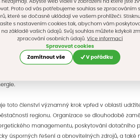
s nezajímají. Abyste web viděli v zobrazení na které jste zv
iky. UKEN rovněž aktivně sdílí know-how a příklady d
vat. Proto od vás potřebujeme souhlas se zpracováním 
ce, a to jak z tuzemska, tak ze zahraničí.
, které se dočasně ukládají ve vašem prohlížeči. Stisknu
asíte s nastavením cookies tak, abychom vám poskytova
 na základě vašich údajů. Svůj souhlas můžete kdykoli z
sdílet naše zkušenosti a odborné znalosti z realizace
Více informací
zpracování osobních údajů.
lektráren s ostatními členy Unie. Zároveň očekávám
Spravovat cookies
stní poznatky a dovednosti. Věříme, že tato vzájemn
Zamítnout vše
V pořádku
a udržitelnějšímu rozvoji komunitní energetiky,“
uvedl
e v CIRI zaměřuje na projekty energetických úspor, o
nergie.
uje toto členství významný krok vpřed v oblasti udrži
běstačnosti regionu. Organizace se dlouhodobě zamě
ergetického managementu, poskytování dotačního p
cky úsporných řešení a obnovitelných zdrojů, a také na