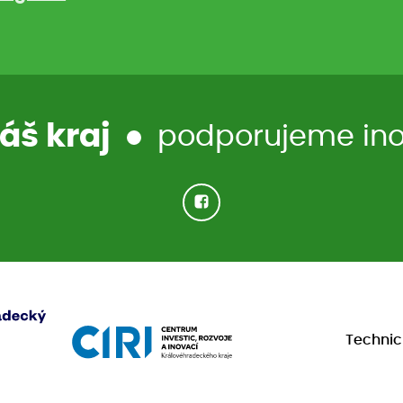
áš kraj
podporujeme inov
Techni