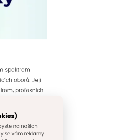
ým spektrem
ících oborů. Její
firem, profesních
í. Unie se
s cílem co
okies)
romážděných
byste na našich
 zdrojů a
valy se vám reklamy