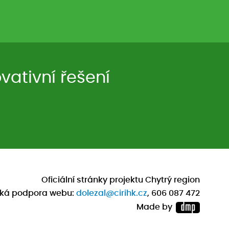
ativní řešení
Oficiální stránky projektu Chytrý region
cká podpora webu:
dolezal@cirihk.cz
, 606 087 472
Made by