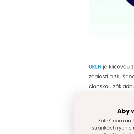
UKEN
je klíčovou 
znalostí a zkušeno
členskou základnu
sdružení a asociac
zaměřuje na prosa
Aby w
nejefektivnějšího
Záleží nám na t
poznatků do dotač
stránkách rychle n