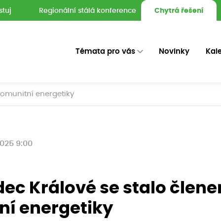
stuj
Regionální stálá konference
Chytrá řešení
Témata pro vás
Novinky
Kal
komunitní energetiky
2025 9:00
dec Králové se stalo člen
ní energetiky