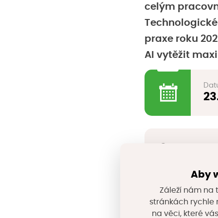
celým pracov
Technologickéh
praxe roku 20
AI vytěžit max
Dat
23
Místo koná
Organizáto
Aby w
Web akce
Záleží nám na t
stránkách rychle n
na věci, které vá