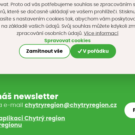
vat. Proto od vás potřebujeme souhlas se zpracováním 
i je zdarma.
, které se dočasně ukládají ve vašem prohlížeči. Stisknu
asíte s nastavením cookies tak, abychom vám poskytova
 na základě vašich údajů. Svůj souhlas můžete kdykoli z
Více informací
zpracování osobních údajů.
na sociálních sítích
Spravovat cookies
Zamítnout vše
V pořádku
 náš newsletter
a e-mail
chytryregion@chytryregion.cz
aplikaci Chytrý region
regionu