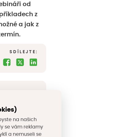
bináři od
příkladech z
ožné a jak z
termín.
SDÍLEJTE:
okies)
-roce-2026-2-
byste na našich
valy se vám reklamy
yklí a nemuseli se