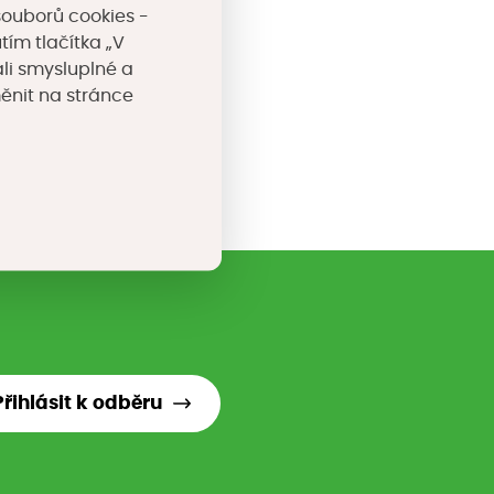
souborů cookies -
tím tlačítka „V
li smysluplné a
měnit na stránce
Přihlásit k odběru