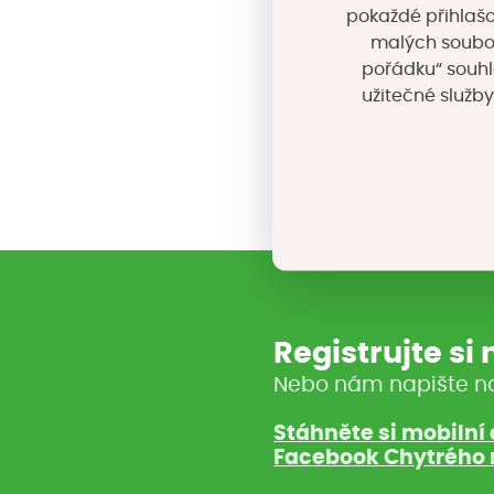
pokaždé přihlašo
Účast na webinář
malých souborů
pořádku“ souhl
užitečné služby
Sdílejte 
Registrujte si
Nebo nám napište n
Stáhněte si mobilní 
Facebook Chytrého 