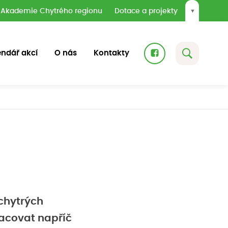
Akademie Chytrého regionu
Dotace a projekty
▼
endář akcí
O nás
Kontakty
chytrých
racovat napříč