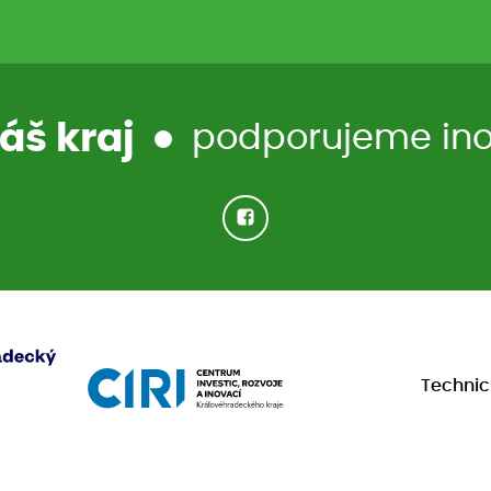
áš kraj
podporujeme inov
Techni