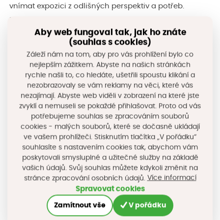
vnímat expozici z odlišných perspektiv a potřeb.
Pomocí metody designu uživatelského zážitku „pains
Aby web fungoval tak, jak ho znáte
and gains“ společně pojmenujeme klíčové momenty
(souhlas s cookies)
návštěvy a identifikujeme její silné i slabé stránky.
Záleží nám na tom, aby pro vás prohlížení bylo co
Po přestávce tento pohled rozšíříme o perspektivu
nejlepším zážitkem. Abyste na našich stránkách
rychle našli to, co hledáte, ušetřili spoustu klikání a
umělé inteligence. Přiblížíme si, jak lze AI asistenty
nezobrazovaly se vám reklamy na věci, které vás
(ChatGPT, Claude nebo Gemini) využít pro simulaci
nezajímají. Abyste web viděli v zobrazení na které jste
návštěvnického pohledu a doplnění zpětné vazby,
zvyklí a nemuseli se pokaždé přihlašovat. Proto od vás
potřebujeme souhlas se zpracováním souborů
a porovnáme ji s vlastní zkušeností.
cookies - malých souborů, které se dočasně ukládají
ve vašem prohlížeči. Stisknutím tlačítka „V pořádku“
souhlasíte s nastavením cookies tak, abychom vám
poskytovali smysluplné a užitečné služby na základě
vašich údajů. Svůj souhlas můžete kdykoli změnit na
Více informací
stránce zpracování osobních údajů.
Spravovat cookies
Zamítnout vše
V pořádku