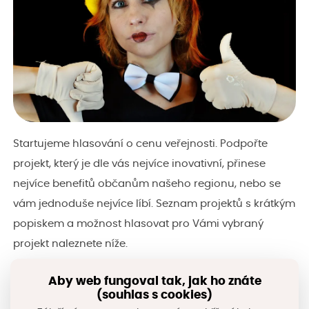
Startujeme hlasování o cenu veřejnosti. Podpořte
projekt, který je dle vás nejvíce inovativní, přinese
nejvíce benefitů občanům našeho regionu, nebo se
vám jednoduše nejvíce líbí. Seznam projektů s krátkým
popiskem a možnost hlasovat pro Vámi vybraný
projekt naleznete níže.
Aby web fungoval tak, jak ho znáte
VSTUP DO HLASOVÁNÍ VEŘEJNOSTI
(souhlas s cookies)