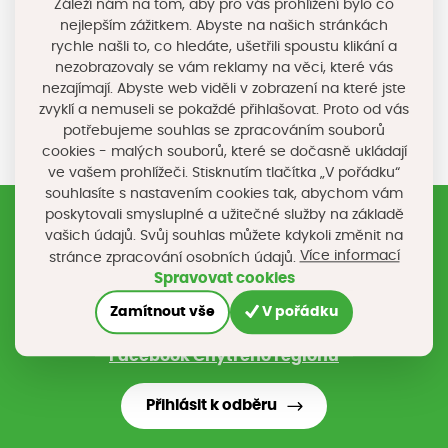
Záleží nám na tom, aby pro vás prohlížení bylo co
nejlepším zážitkem. Abyste na našich stránkách
rychle našli to, co hledáte, ušetřili spoustu klikání a
Sdílejte na sociálních sítích
nezobrazovaly se vám reklamy na věci, které vás
nezajímají. Abyste web viděli v zobrazení na které jste
zvyklí a nemuseli se pokaždé přihlašovat. Proto od vás
potřebujeme souhlas se zpracováním souborů
cookies - malých souborů, které se dočasně ukládají
ve vašem prohlížeči. Stisknutím tlačítka „V pořádku“
souhlasíte s nastavením cookies tak, abychom vám
poskytovali smysluplné a užitečné služby na základě
vašich údajů. Svůj souhlas můžete kdykoli změnit na
Registrujte si náš newsletter
Více informací
stránce zpracování osobních údajů.
Spravovat cookies
Nebo nám napište na e-mail
chytryregion@chytryregion.cz
Zamítnout vše
V pořádku
Stáhněte si mobilní aplikaci Chytrý region
Facebook Chytrého regionu
Přihlásit k odběru