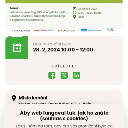
Datum konání akce
28. 2. 2024
10:00 - 12:00
SDÍLEJTE:
Místo konání
Hotel reStart, Revoluční 1267, Jičín
Web akce
Aby web fungoval tak, jak ho znáte
(souhlas s cookies)
https://www.proinovace.cz/cs/udalosti/cest
y-k-udrzitelnosti-11466
Záleží nám na tom, aby pro vás prohlížení bylo co