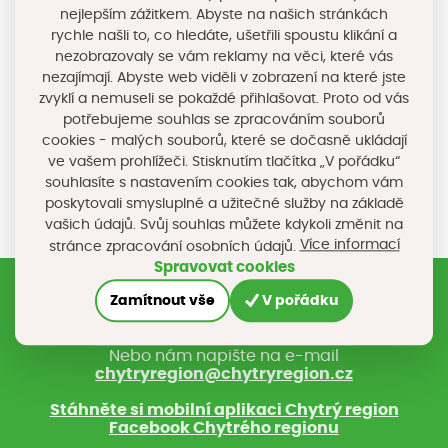
nejlepším zážitkem. Abyste na našich stránkách
rychle našli to, co hledáte, ušetřili spoustu klikání a
Uhlíková stopa, udržitelnost a odpadové hospodářství
nezobrazovaly se vám reklamy na věci, které vás
pro MSP.
nezajímají. Abyste web viděli v zobrazení na které jste
zvyklí a nemuseli se pokaždé přihlašovat. Proto od vás
potřebujeme souhlas se zpracováním souborů
Sdílejte na sociálních sítích
cookies - malých souborů, které se dočasně ukládají
ve vašem prohlížeči. Stisknutím tlačítka „V pořádku“
souhlasíte s nastavením cookies tak, abychom vám
poskytovali smysluplné a užitečné služby na základě
vašich údajů. Svůj souhlas můžete kdykoli změnit na
Více informací
stránce zpracování osobních údajů.
Spravovat cookies
Zamítnout vše
V pořádku
Registrujte si náš newsletter
Nebo nám napište na e-mail
chytryregion@chytryregion.cz
Stáhněte si mobilní aplikaci Chytrý region
Facebook Chytrého regionu