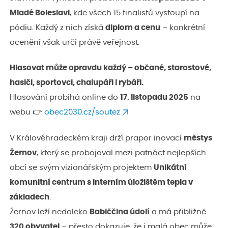
Mladé Boleslavi
, kde všech 15 finalistů vystoupí na
pódiu. Každý z nich získá
diplom a cenu
– konkrétní
ocenění však určí právě veřejnost.
Hlasovat může opravdu každý – občané, starostové,
hasiči, sportovci, chalupáři i rybáři.
Hlasování probíhá online do
17. listopadu 2025
na
webu 👉
obec2030.cz/soutez
V Královéhradeckém kraji drží prapor inovací
městys
Žernov
, který se probojoval mezi patnáct nejlepších
obcí se svým vizionářským projektem
Unikátní
komunitní centrum s interním úložištěm tepla v
základech
.
Žernov leží nedaleko
Babiččina údolí
a má přibližně
320 obyvatel
– přesto dokazuje, že i malá obec může