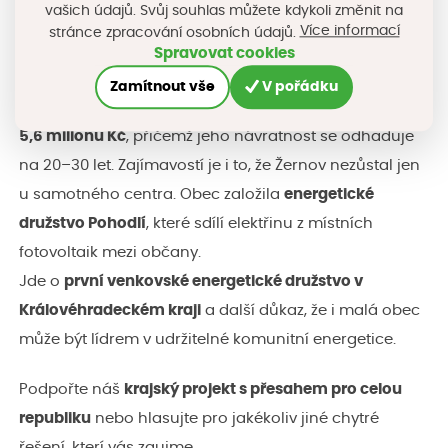
vašich údajů. Svůj souhlas můžete kdykoli změnit na
architekty, energetickými odborníky i veřejností. Na
Více informací
stránce zpracování osobních údajů.
realizaci se podílela
firma DEK a.s.
a
architektonický
Spravovat cookies
ateliér A91
.
Zamítnout vše
V pořádku
Celkové náklady na vybudování úložiště činily zhruba
5,6 milionu Kč
, přičemž jeho návratnost se odhaduje
na 20–30 let. Zajímavostí je i to, že Žernov nezůstal jen
u samotného centra. Obec založila
energetické
družstvo Pohodlí
, které sdílí elektřinu z místních
fotovoltaik mezi občany.
Jde o
první venkovské energetické družstvo v
Královéhradeckém kraji
a další důkaz, že i malá obec
může být lídrem v udržitelné komunitní energetice.
Podpořte náš
krajský projekt s přesahem pro celou
republiku
nebo hlasujte pro jakékoliv jiné chytré
řešení, kterí vás zaujme.