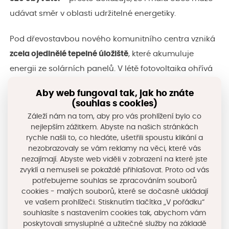
udávat směr v oblasti udržitelné energetiky.
Pod dřevostavbou nového komunitního centra vzniká
zcela ojedinělé tepelné úložiště
, které akumuluje
energii ze solárních panelů. V létě fotovoltaika ohřívá
písek uložený v základech budovy, který pak v zimě
Aby web fungoval tak, jak ho znáte
předává teplo interiéru. Jde o
první projekt svého
(souhlas s cookies)
druhu u municipálního objektu v Česku
. Starosta
Záleží nám na tom, aby pro vás prohlížení bylo co
nejlepším zážitkem. Abyste na našich stránkách
Žernova
Libor Mojžíš
k projektu uvádí:
rychle našli to, co hledáte, ušetřili spoustu klikání a
nezobrazovaly se vám reklamy na věci, které vás
„Odhadujeme, že úložiště bude mít životnost
nezajímají. Abyste web viděli v zobrazení na které jste
minimálně 80 let. Oproti tomu by bylo nutné běžný
zvyklí a nemuseli se pokaždé přihlašovat. Proto od vás
potřebujeme souhlas se zpracováním souborů
zdroj tepla, například tepelné čerpadlo, za dobu
cookies - malých souborů, které se dočasně ukládají
životnosti budovy vyměnit minimálně třikrát.“
ve vašem prohlížeči. Stisknutím tlačítka „V pořádku“
souhlasíte s nastavením cookies tak, abychom vám
poskytovali smysluplné a užitečné služby na základě
Projekt vznikal postupně od roku 2021 ve spolupráci s