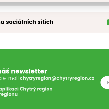
na sociálních sítích
 náš newsletter
a e-mail
chytryregion@chytryregion.cz
aplikaci Chytrý region
regionu