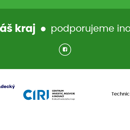
áš kraj
podporujeme inov
Techni