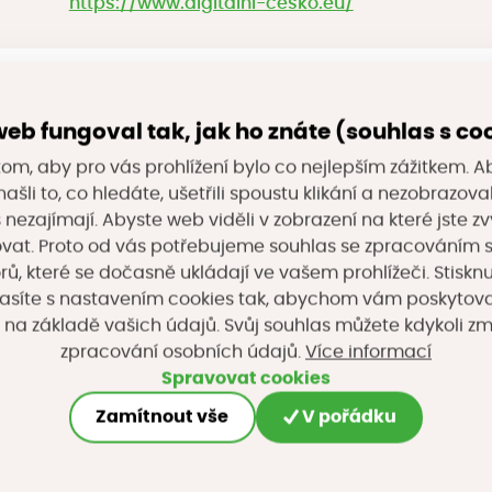
https://www.digitalni-cesko.eu/
eb fungoval tak, jak ho znáte (souhlas s co
om, aby pro vás prohlížení bylo co nejlepším zážitkem. A
ašli to, co hledáte, ušetřili spoustu klikání a nezobrazo
s nezajímají. Abyste web viděli v zobrazení na které jste zv
vat. Proto od vás potřebujeme souhlas se zpracováním 
, které se dočasně ukládají ve vašem prohlížeči. Stisknu
asíte s nastavením cookies tak, abychom vám poskytova
 na základě vašich údajů. Svůj souhlas můžete kdykoli z
Více informací
zpracování osobních údajů.
Spravovat cookies
Zamítnout vše
V pořádku