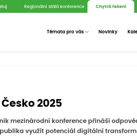
stuj
Regionální stálá konference
Chytrá řešení
Témata pro vás
Novinky
Kal
í Česko 2025
očník mezinárodní konference přináší odpověd
ublika využít potenciál digitální transfor