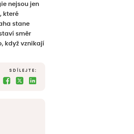
ie nejsou jen
 které
raha stane
astaví směr
o, když vznikají
SDÍLEJTE: