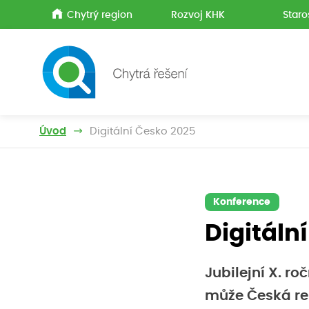
Chytrý region
Rozvoj KHK
Staro
Úvod
Digitální Česko 2025
Konference
Digitáln
Jubilejní X. r
může Česká rep