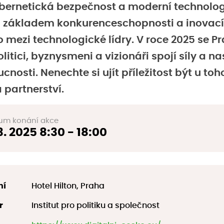
ybernetická bezpečnost a moderní technolog
u základem konkurenceschopnosti a inovací,
mezi technologické lídry. V roce 2025 se P
itici, byznysmeni a vizionáři spojí síly a n
cnosti. Nenechte si ujít příležitost být u toh
partnerství.
um konání akce
 3. 2025
8:30 - 18:00
ní
Hotel Hilton, Praha
r
Institut pro politiku a společnost