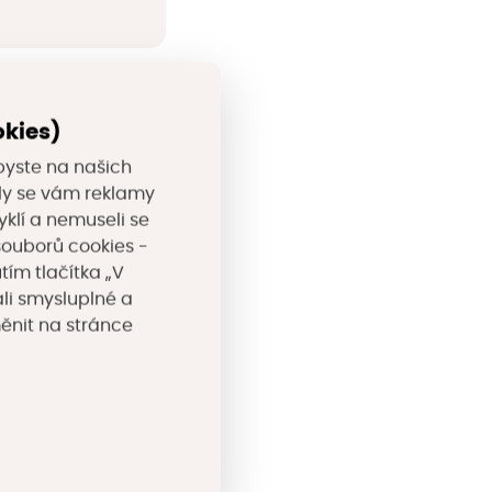
okies)
byste na našich
valy se vám reklamy
yklí a nemuseli se
souborů cookies -
tím tlačítka „V
li smysluplné a
měnit na stránce
+
−