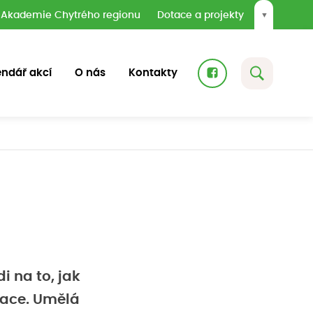
Akademie Chytrého regionu
Dotace a projekty
▼
endář akcí
O nás
Kontakty
i na to, jak
mace. Umělá