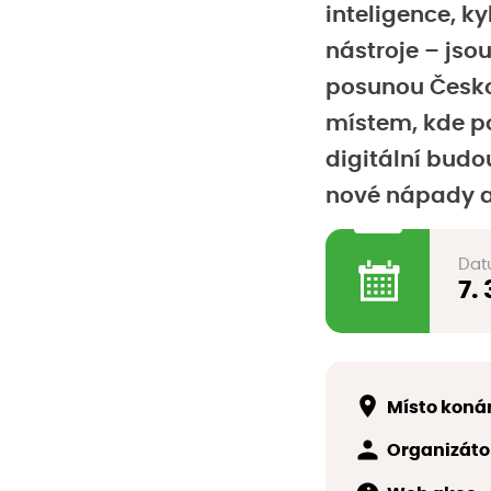
inteligence, k
nástroje – jso
posunou Česko 
místem, kde pol
digitální budou
nové nápady a 
Dat
7.
Místo koná
Organizáto