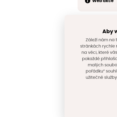
Web akce
Aby w
Záleží nám na t
stránkách rychle n
na věci, které vá
pokaždé přihlašo
malých souborů
pořádku“ souhl
užitečné služby