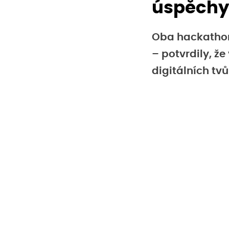
úspěchy
Oba hackathon
– potvrdily, ž
digitálních tvů