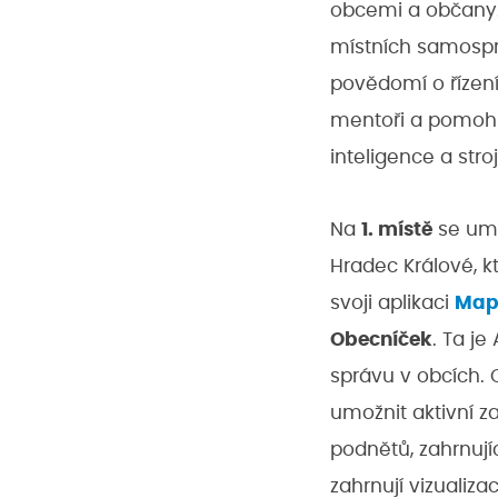
obcemi a občany
místních samospr
povědomí o řízení
mentoři a pomohli
inteligence a str
Na
1. místě
se umí
Hradec Králové, k
svoji aplikaci
Mapa
Obecníček
. Ta j
správu v obcích. 
umožnit aktivní z
podnětů, zahrnujíc
zahrnují vizualiz