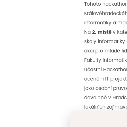
Tohoto hackathon
Královéhradeckého
informatiky a ma
Na
2. místě
v kate
školy informatiky
akcí pro mladé li
Fakulty informati
účastní Hackathon
ocenění IT projek
jako osobní průvo
dovolené v Hradci
lokálních zajímav
Aplikace také nab
v mapě. Mezi 14 t