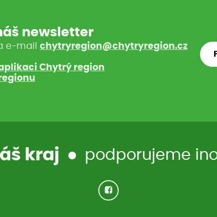
 náš newsletter
a e-mail
chytryregion@chytryregion.cz
aplikaci Chytrý region
regionu
áš kraj
podporujeme inov