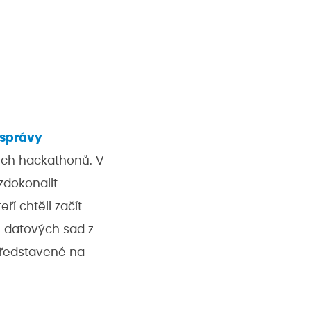
 správy
kých hackathonů. V
zdokonalit
ří chtěli začít
h datových sad z
 představené na