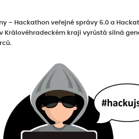
y – Hackathon veřejné správy 6.0 a Hacka
e v Královéhradeckém kraji vyrůstá silná g
rců.