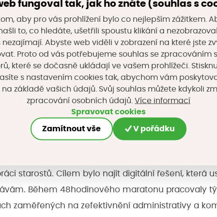
eb fungoval tak, jak ho znáte (souhlas s co
dborné školy Dvůr Králové nad Labem s návrhem apli
om, aby pro vás prohlížení bylo co nejlepším zážitkem. A
ajít vhodnou aktivitu k trávení jejich volného času
ašli to, co hledáte, ušetřili spoustu klikání a nezobrazo
s nezajímají. Abyste web viděli v zobrazení na které jste zv
é školy elektrotechniky a informačních technologií 
vat. Proto od vás potřebujeme souhlas se zpracováním 
terá podle VIN vozidla zjistí jeho status STK a upozo
, které se dočasně ukládají ve vašem prohlížeči. Stisknu
asíte s nastavením cookies tak, abychom vám poskytova
ed jeho expirací.
 na základě vašich údajů. Svůj souhlas můžete kdykoli z
Více informací
zpracování osobních údajů.
2. 3. proběhla hybridně druhá akce ze série Ideatho
Spravovat cookies
propojil technologie a veřejnou správu, studenty a 
Zamítnout vše
V pořádku
ím místních samospráv. Hackathon pomohl najít konce
né výzvy každodenní práce místních samospráv a roz
áci starostů. Cílem bylo najít digitální řešení, která 
ávám. Během 48hodinového maratonu pracovaly tý
ách zaměřených na zefektivnění administrativy a k