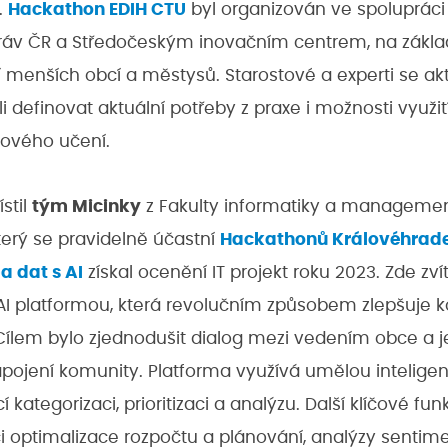
.
Hackathon EDIH CTU
byl organizován ve spolupráci
áv ČR a Středočeským inovačním centrem, na základě
 menších obcí a městysů. Starostové a experti se akti
 definovat aktuální potřeby z praxe i možnosti využi
ojového učení.
stil
tým Micinky
z Fakulty informatiky a managemen
terý se pravidelně účastní
Hackathonů Královéhrade
 dat s AI
získal ocenění IT projekt roku 2023. Zde zvítě
e AI platformou, která revolučním způsobem zlepšuje 
Cílem bylo zjednodušit dialog mezi vedením obce a j
apojení komunity. Platforma využívá umělou inteligen
í kategorizaci, prioritizaci a analýzu. Další klíčové fu
aci optimalizace rozpočtu a plánování, analýzy senti