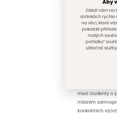
Aby w
školy a střední o
Záleží nám na t
pomoci seniorům n
stránkách rychle n
na věci, které vá
Střední průmyslov
pokaždé přihlašo
návrhem aplikace k
malých souborů
pořádku“ souhl
emailem 30 dní př
užitečné služby
O víkendu 28. 2.–
Matchaton, který 
starosty a veden
řešení pro vybra
mezi studenty o pr
místním samospr
konkrétních výzv