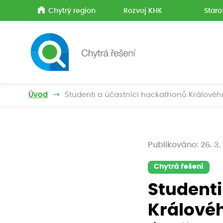
Chytrý region
Rozvoj KHK
Staro
Úvod
Studenti a účastníci hackathonů Královéh
Publikováno: 26. 3.
Chytrá řešení
Studenti
Královéh