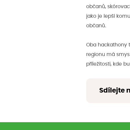
občanů, skórovací
jako je lepší kom
občanů.
Oba hackathony ta
regionu má smysl
příležitosti, kde 
Sdílejte 