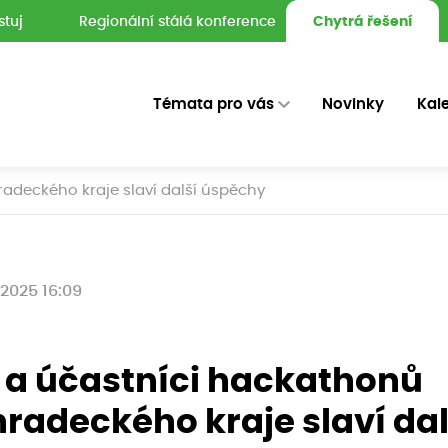
stuj
Regionální stálá konference
Chytrá řešení
Témata pro vás
Novinky
Kal
radeckého kraje slaví další úspěchy
 2025 16:09
 a účastníci hackathonů
radeckého kraje slaví dal