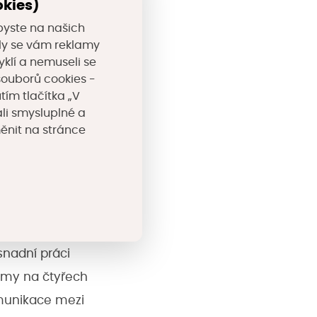
okies)
kace, která má
byste na našich
 a tým
Netwach
ze
valy se vám reklamy
yklí a nemuseli se
Dobruška s
souborů cookies -
rní uživatele
tím tlačítka „V
li smysluplné a
měnit na stránce
n – Hackathon –
programátory se
pty digitálních
šířit povědomí
usnadní práci
my na čtyřech
omunikace mezi