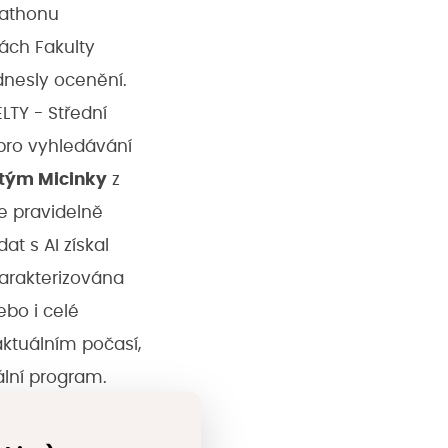
kathonu
rách Fakulty
dnesly ocenění.
LTY - Střední
 pro vyhledávání
tým Micinky
z
e pravidelně
t s AI získal
harakterizována
bo i celé
aktuálním počasí,
ální program.
a trase zobrazené
dní průmyslové