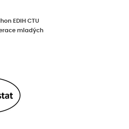
thon EDIH CTU
enerace mladých