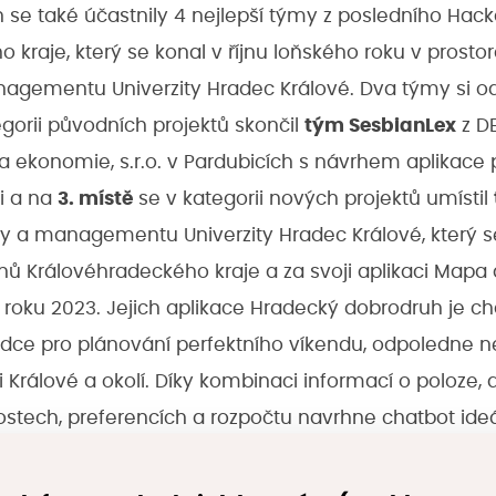
 se také účastnily 4 nejlepší týmy z posledního Hac
 kraje, který se konal v říjnu loňského roku v prosto
nagementu Univerzity Hradec Králové. Dva týmy si o
gorii původních projektů skončil
tým SesbianLex
z DE
 a ekonomie, s.r.o. v Pardubicích s návrhem aplikace
di a na
3. místě
se v kategorii nových projektů umístil
ky a managementu Univerzity Hradec Králové, který s
ů Královéhradeckého kraje a za svoji aplikaci Mapa da
t roku 2023. Jejich aplikace Hradecký dobrodruh je c
dce pro plánování perfektního víkendu, odpoledne ne
 Králové a okolí. Díky kombinaci informací o poloze, 
ostech, preferencích a rozpočtu navrhne chatbot ide
ízí plnění zábavných úkolů, které se objevují přímo n
ýmy se soutěže účastnily i tým
Goober devs
ze Stře