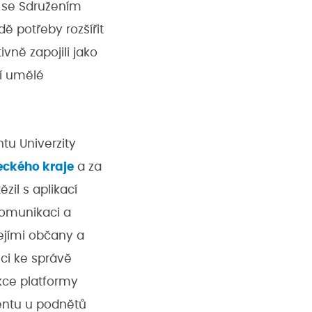
 se Sdružením
 potřeby rozšířit
vně zapojili jako
tí umělé
tu Univerzity
ckého kraje
a za
zil s aplikací
komunikaci a
ejími občany a
ci ke správě
nkce platformy
mentu u podnětů