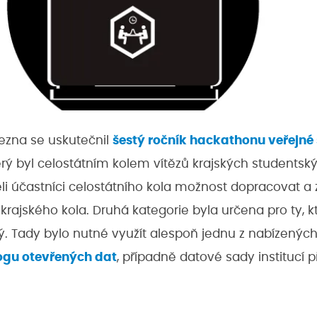
řezna se uskutečnil
šestý ročník hackathonu veřejné
terý byl celostátním kolem vítězů krajských students
ěli účastníci celostátního kola možnost dopracovat a 
 krajského kola. Druhá kategorie byla určena pro ty, kte
ý. Tady bylo nutné využít alespoň jednu z nabízenýc
ogu otevřených dat
, případně datové sady institucí