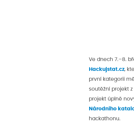
Ve dnech 7.
–
8. b
Hackujstat.cz
, k
první kategorii m
soutěžní projekt z
projekt úplně nov
Národního katal
hackathonu.