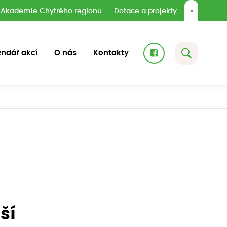
Akademie Chytrého regionu
Dotace a projekty
▼
endář akcí
O nás
Kontakty
ší