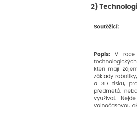
2) Technologi
Soutěžící:
Popis:
V roce 
technologických 
kteří mají záje
základy robotiky
a 3D tisku, pra
předmětů, nebo 
využívat. Nejd
volnočasovou akt