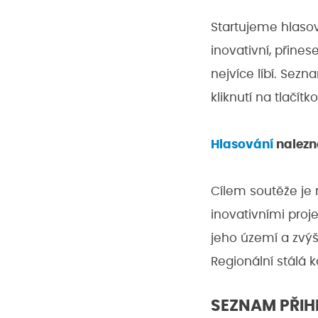
Startujeme hlasová
inovativní, přin
nejvíce líbí. Sezn
kliknutí na tlačítk
Hlasování
nalezn
Cílem soutěže je n
inovativními proj
jeho území a zvýš
Regionální stálá 
SEZNAM PŘIH