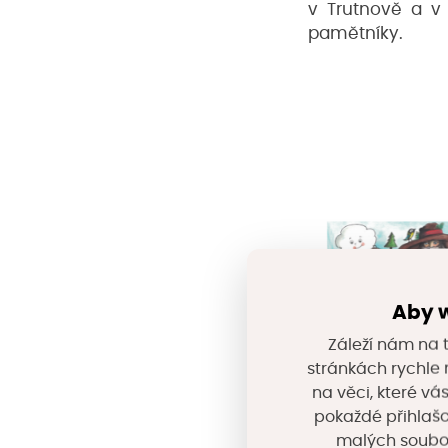
v Trutnově a v
pamětníky.
Aby w
Záleží nám na t
stránkách rychle n
na věci, které vá
pokaždé přihlašo
malých souborů