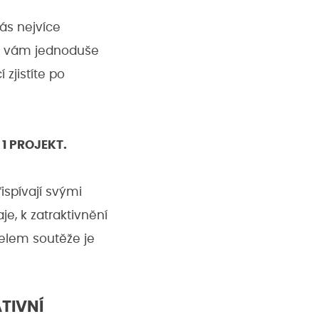
vás nejvíce
se vám jednoduše
 zjistíte po
 1 PROJEKT.
řispívají svými
e, k zatraktivnění
telem soutěže je
TIVNÍ