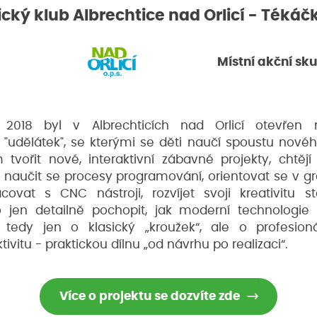
cký klub Albrechtice nad Orlicí - Tékáč
Místní akční sk
2018 byl v Albrechticích nad Orlicí otevřen 
"udělátek", se kterými se děti naučí spoustu nového
m tvořit nové, interaktivní zábavné projekty, chtěj
, naučit se procesy programování, orientovat se v 
covat s CNC nástroji, rozvíjet svoji kreativitu s
jen detailně pochopit, jak moderní technologie 
e tedy jen o klasický „kroužek“, ale o profesio
ivitu - praktickou dílnu „od návrhu po realizaci“.
Více o projektu se dozvíte zde