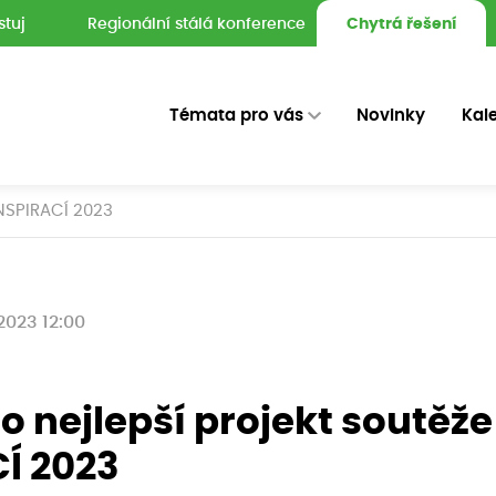
stuj
Regionální stálá konference
Chytrá řešení
Témata pro vás
Novinky
Kal
INSPIRACÍ 2023
 2023 12:00
 o nejlepší projekt soutěž
Í 2023