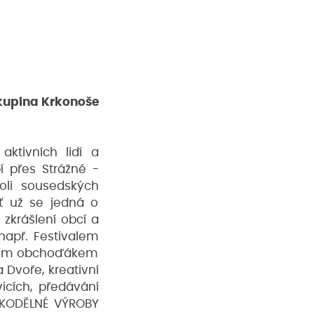
skupina Krkonoše
aktivních lidí a
í přes Strážné -
oli sousedských
 Ať už se jedná o
 zkrášlení obcí a
 např. Festivalem
lným obchoďákem
 Dvoře, kreativní
icích, předávání
RUKODĚLNÉ VÝROBY