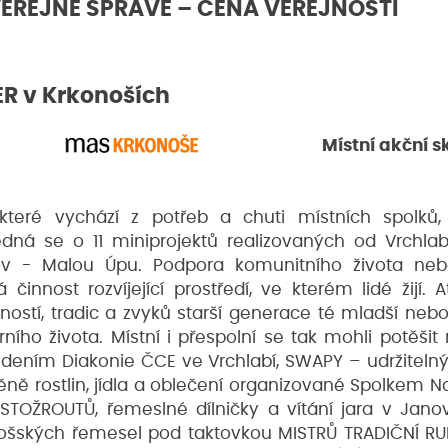
VEŘEJNÉ SPRÁVĚ – CENA VEŘEJNOSTI
ER v Krkonoších
Místní akční 
, které vychází z potřeb a chuti místních spolků, 
edná se o 11 miniprojektů realizovaných od Vrchlab
ov - Malou Úpu. Podpora komunitního života neb
 činnost rozvíjející prostředí, ve kterém lidé žijí.
ostí, tradic a zvyků starší generace té mladší nebo
ního života. Místní i přespolní se tak mohli potěšit
dením Diakonie ČCE ve Vrchlabí, SWAPY – udržite
ně rostlin, jídla a oblečení organizované Spolkem Na
ASTOŽROUTŮ, řemeslné dílničky a vítání jara v Janov
nošských řemesel pod taktovkou MISTRŮ TRADIČNÍ 