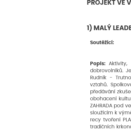
PROJEKT VE 
1) MALÝ LEAD
Soutěžící:
Popis:
Aktivity
dobrovolníků. J
Rudník - Trutn
vztahů. Spolková
předávání zkušen
obohacení kultur
ZAHRADA pod ve
sloužícím k výmě
recy tvoření PL
tradičních krko