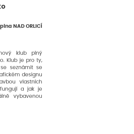
ko
upina NAD ORLICÍ
nový klub plný
. Klub je pro ty,
í se seznámit se
grafickém designu
tavbou vlastních
fungují a jak je
nálně vybavenou