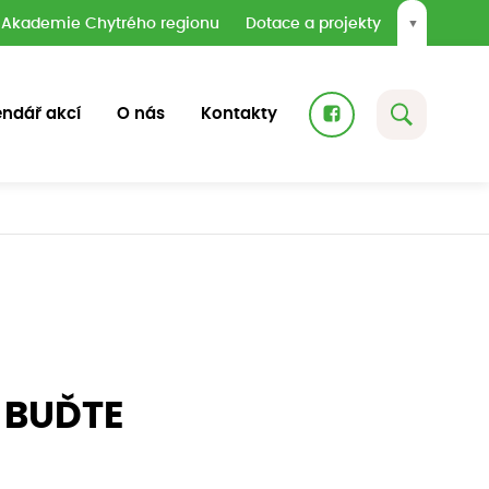
Akademie Chytrého regionu
Dotace a projekty
▼
endář akcí
O nás
Kontakty
e BUĎTE