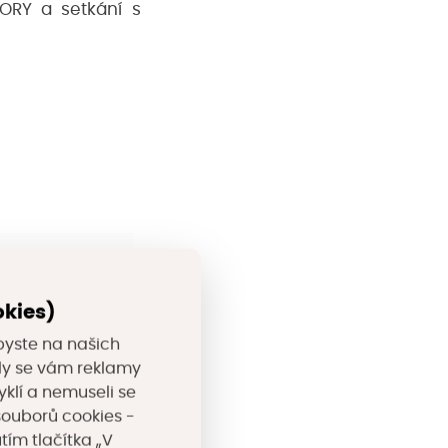
ORY a setkání s
okies)
byste na našich
valy se vám reklamy
yklí a nemuseli se
souborů cookies -
tím tlačítka „V