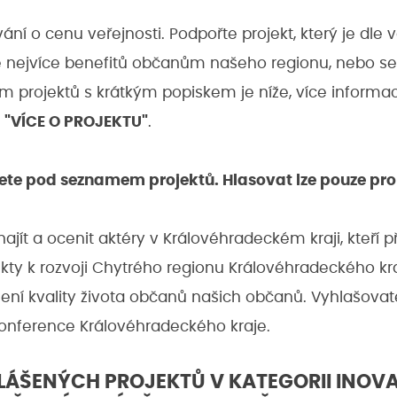
ní o cenu veřejnosti. Podpořte projekt, který je dle 
ese nejvíce benefitů občanům našeho regionu, nebo 
am projektů s krátkým popiskem je níže, více informací
o
"VÍCE O PROJEKTU"
.
ete pod seznamem projektů. Hlasovat lze pouze pro
ajít a ocenit aktéry v Královéhradeckém kraji, kteří p
ekty k rozvoji Chytrého regionu Královéhradeckého kraj
ení kvality života občanů našich občanů. Vyhlašova
konference Královéhradeckého kraje.
LÁŠENÝCH PROJEKTŮ V KATEGORII INOVA