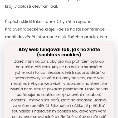
kraji v oblasti otevírání dat.
Úspěch sklidil také stánek Chytrého regionu
Královéhradeckého kraje, kde se hosté konference
mohli dozvědět informace o službách a produktech
Chytrého regionu. Vše jim rádi vysvětlili a názorně
Aby web fungoval tak, jak ho znáte
předvedli pracovníci Královéhradeckého kraje a CIRI.
(souhlas s cookies)
Záleží nám na tom, aby pro vás prohlížení bylo co
nejlepším zážitkem. Abyste na našich stránkách
Na pondělním galavečeru slavnostně vyhlášeny
rychle našli to, co hledáte, ušetřili spoustu klikání a
výsledky celostátního kola Zlatého erbu. Loni v
nezobrazovaly se vám reklamy na věci, které vás
kategorii nejinovativnější elektronická služba zvítězil
nezajímají. Abyste web viděli v zobrazení na které jste
zvyklí a nemuseli se pokaždé přihlašovat. Proto od vás
Datový portál Královéhradeckého kraje Data KHK
.
potřebujeme souhlas se zpracováním souborů
cookies - malých souborů, které se dočasně ukládají
ve vašem prohlížeči. Stisknutím tlačítka „V pořádku“
Fotogalerie
souhlasíte s nastavením cookies tak, abychom vám
poskytovali smysluplné a užitečné služby na základě