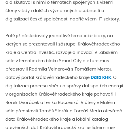
a diskutoval s nimi o tématech spojených s vizemi
členy vlády i dalších významných osobností o
digitalizaci české společnosti napříč všemi IT sektory.
Poté již následovaly jednotlivé tematické bloky, na
kterých se prezentovali i zástupci Královéhradeckého
kraje a Centra investic, rozvoje a inovací. V Labském
sále v tematickém bloku Smart City a eTurismus
představili Radmila Velnerová s Tomášem Mertou
datový portál Královéhradeckého kraje
Data KHK
. O
digitalizaci procesu sběru a správy dat spotřeb energií
v organizacích Královéhradeckého kraje pohovořili
Bořek Dvořáček a Lenka Bacovská. V úterý v Malém
sále představili Tomáš Slezák a Tomáš Merta otevřená
data Královéhradeckého kraje a lokální katalog
otevřených dat. Královéhradecký kraj je lídrem mezi