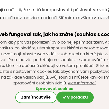
 a učí lidi, že se dá kompostovat i pěstovat ve velk
ka a přírody nejvíce podpoří šířením myšlenky uzavř
bornou veřejnost. Proto vytváříme partnerství s veř
eb fungoval tak, jak ho znáte (souhlas s co
pomáhají s udržitelností, budováním firemní kul
váním bioodpadu. Nabízejí gastroprovozům, firmá
om, aby pro vás prohlížení bylo co nejlepším zážitkem. A
ašli to, co hledáte, ušetřili spoustu klikání a nezobrazo
, které je provedou světem kompostování.
s nezajímají. Abyste web viděli v zobrazení na které jste zv
vat. Proto od vás potřebujeme souhlas se zpracováním 
, které se dočasně ukládají ve vašem prohlížeči. Stisknu
začít u sebe doma. Např. metodou Bokashi. Bokash
asíte s nastavením cookies tak, abychom vám poskytova
zdíl od běžného kompostování, které vyžaduje pr
 na základě vašich údajů. Svůj souhlas můžete kdykoli z
 a působení živých organismů, metoda bokashi fun
Více informací
zpracování osobních údajů.
Spravovat cookies
tace. Více se dozvíte v
Bokashi akademie.
Zamítnout vše
V pořádku
cz