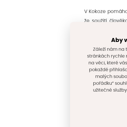
V Kokoze pomáhají
že soužití člově
mezi širokou i od
Aby w
firmami, kterým 
zahrad či zpraco
Záleží nám na t
stránkách rychle n
výukové programy
na věci, které vá
pokaždé přihlašo
malých souborů
Každý však může 
pořádku“ souhl
Japonsku. Na ro
užitečné služby
přístup vzduchu
anaerobní fermen
www.kokoza.