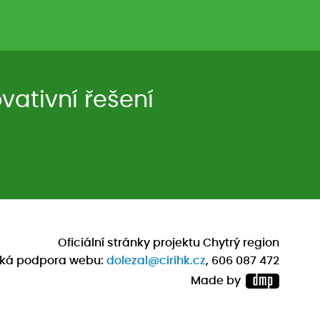
ativní řešení
Oficiální stránky projektu Chytrý region
cká podpora webu:
dolezal@cirihk.cz
, 606 087 472
Made by