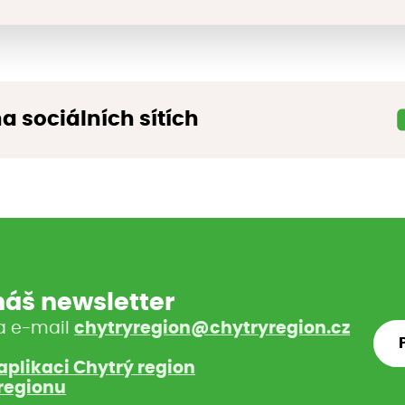
na sociálních sítích
 náš newsletter
a e-mail
chytryregion@chytryregion.cz
aplikaci Chytrý region
regionu