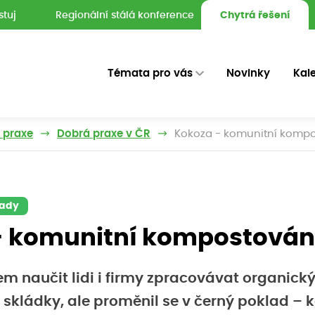
stuj
Regionální stálá konference
Chytrá řešení
Témata pro vás
Novinky
Kal
z praxe
Dobrá praxe v ČR
Kokoza - komunitní kompo
pady
- komunitní kompostován
lem naučit lidi i firmy zpracovávat organick
 skládky, ale proměnil se v černý poklad – 