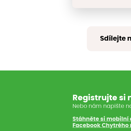
Sdílejte 
Registrujte si
Nebo nám napište n
Stáhněte si mobilní 
Facebook Chytrého 