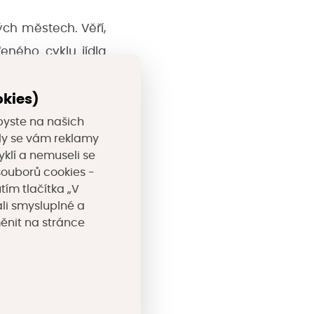
ých městech. Věří,
eného cyklu jídla
ejnou správou nebo
okies)
tury, komunitních
m, obcím i školám
byste na našich
valy se vám reklamy
yklí a nemuseli se
souborů cookies -
tím tlačítka „V
i má svůj původ v
li smysluplné a
o rozklad odpadů
měnit na stránce
guje na principu