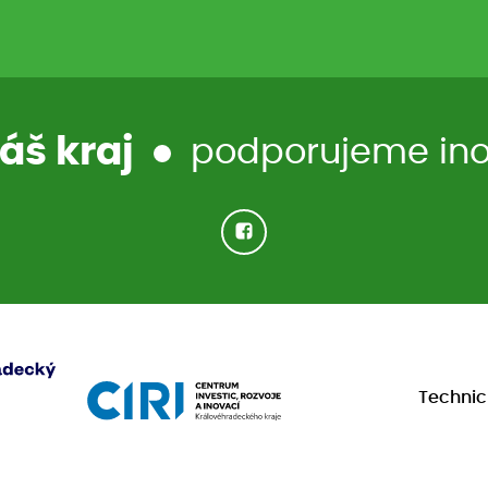
áš kraj
podporujeme inov
Techni