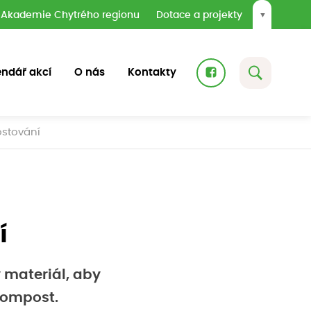
Akademie Chytrého regionu
Dotace a projekty
▼
endář akcí
O nás
Kontakty
stování
í
ý materiál, aby
kompost.