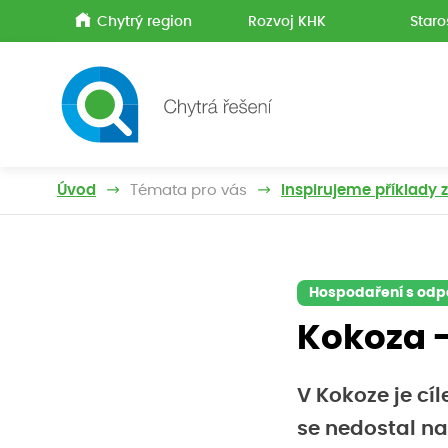
Chytrý region
Rozvoj KHK
Staro
Úvod
Témata pro vás
Inspirujeme příklady 
Hospodaření s od
Kokoza 
V Kokoze je cí
se nedostal na