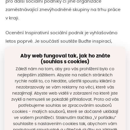
pro další sociální podniky či jiné organizace
zaměstnávající znevýhodněné skupiny na trhu práce
v kraji.
Ocenění Inspirativní sociální podnik je vyhlašováno
letos poprvé. Je součástí soutěže Buďte inspirací,
kterou již třetím rokem vyhlašuje Regionální stálá
Aby web fungoval tak, jak ho znáte
konference Královéhradeckého kraje.
(souhlas s cookies)
Záleží nám na tom, aby pro vás prohlížení bylo co
Ocenění bude vyhlášeno v kategorii Inspirativní
nejlepším zážitkem. Abyste na našich stránkách
sociální podnik Královéhradeckého kraje a zároveň
rychle našli to, co hledáte, ušetřili spoustu klikání a
nezobrazovaly se vám reklamy na věci, které vás
bude udělena cena veřejnosti.
nezajímají. Abyste web viděli v zobrazení na které jste
zvyklí a nemuseli se pokaždé přihlašovat. Proto od vás
Zájemci se mohou přihlásit vyplněním soutěžního
potřebujeme souhlas se zpracováním souborů
cookies - malých souborů, které se dočasně ukládají
dotazníku do
31. července 2023.
ve vašem prohlížeči. Stisknutím tlačítka „V pořádku“
souhlasíte s nastavením cookies tak, abychom vám
Více informací včetně odkazu na online dotazník pro