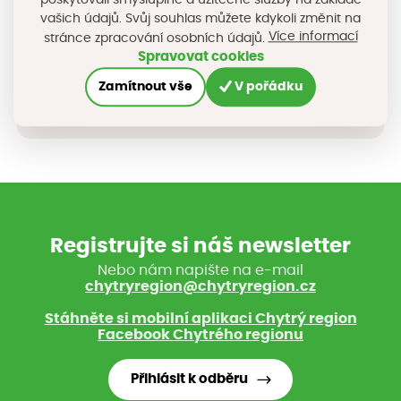
poskytovali smysluplné a užitečné služby na základě
přihlášení najdete
ZDE
.
vašich údajů. Svůj souhlas můžete kdykoli změnit na
Více informací
stránce zpracování osobních údajů.
Spravovat cookies
Sdílejte na sociálních sítích
Zamítnout vše
V pořádku
Registrujte si náš newsletter
Nebo nám napište na e-mail
chytryregion@chytryregion.cz
Stáhněte si mobilní aplikaci Chytrý region
Facebook Chytrého regionu
Přihlásit k odběru