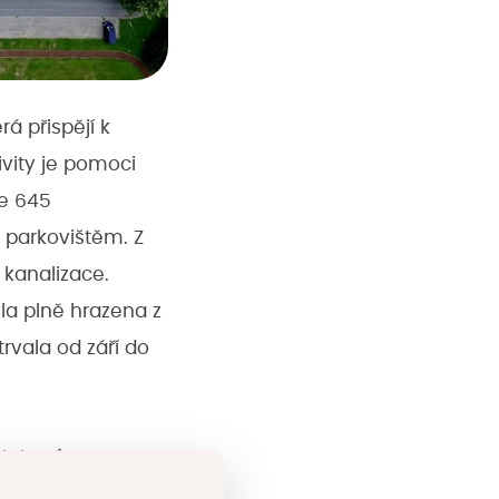
rá přispějí k
ivity je pomoci
še 645
 parkovištěm. Z
 kanalizace.
yla plně hrazena z
rvala od září do
ch boxů o
íjezdovou