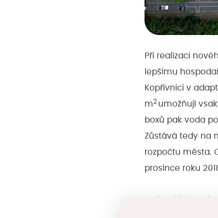
Při realizaci novéh
lepšímu hospodaře
Kopřivnici v adap
2
m
umožňují vsak
boxů pak voda pos
Zůstává tedy na m
rozpočtu města. C
prosince roku 201
Zařízení bylo vy
rozměrech 1x0,5x