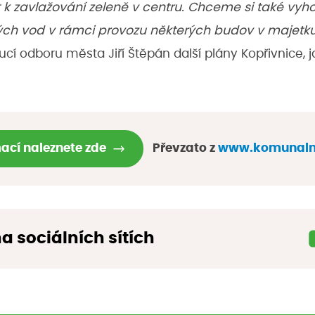
k zavlažování zeleně v centru. Chceme si také vyh
ých vod v rámci provozu některých budov v majetk
cí odboru města Jiří Štěpán další plány Kopřivnice, j
mací naleznete zde
Převzato z
www.komunalni
na sociálních sítích