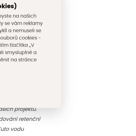
okies)
i spárami
byste na našich
veny z plastových
valy se vám reklamy
, keřů a trvalek.
yklí a nemuseli se
souborů cookies -
tím tlačítka „V
vněných plochách
li smysluplné a
í, umožňující
měnit na stránce
eností z jiných
 travní osivo
šich projektů.
dování retenční
Tuto vodu