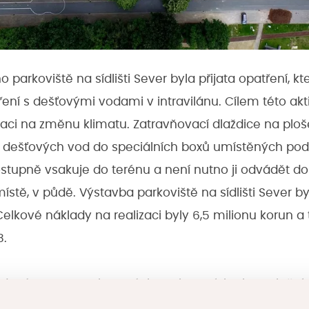
o parkoviště na sídlišti Sever byla přijata opatření, kte
ní s dešťovými vodami v intravilánu. Cílem této akt
taci na změnu klimatu. Zatravňovací dlaždice na plo
 dešťových vod do speciálních boxů umístěných pod
tupně vsakuje do terénu a není nutno ji odvádět do
ístě, v půdě. Výstavba parkoviště na sídlišti Sever b
elkové náklady na realizaci byly 6,5 milionu korun a t
8.
budováno ze 768 plastových vsakovacích akumulační
0,4 m uložených ve dvou vrstvách nad sebou pod př