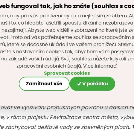
eb fungoval tak, jak ho znáte (souhlas s co
iště, která je zhotovena z betonové dlažby s velkým
om, aby pro vás prohlížení bylo co nejlepším zážitkem. A
k. Zpevněné plochy určené pro parkování jsou zhoto
ašli to, co hledáte, ušetřili spoustu klikání a nezobrazo
aždic typu Ecoraster a jsou doplněny výsadbou stromů
s nezajímají. Abyste web viděli v zobrazení na které jste zv
vat. Proto od vás potřebujeme souhlas se zpracováním 
, které se dočasně ukládají ve vašem prohlížeči. Stisknu
předpokladům nebyly zatravňovací dlaždice ve zpe
asíte s nastavením cookies tak, abychom vám poskytova
zeny travním osivem, ale byly vyplněny štěrkovou drt
 na základě vašich údajů. Svůj souhlas můžete kdykoli z
Více informací
zpracování osobních údajů.
d. K tomuto řešení bylo přistoupeno na základě zkuš
Spravovat cookies
m na plánovanou intenzitu využití území byla obava, že
Zamítnout vše
V pořádku
 podmínky pro růst.
vat ve využívání propustných povrchů u dalších na
, v rámci projektu Revitalizace centra města, vybu
de zachycovat dešťové vody ze zpevněných ploch. 