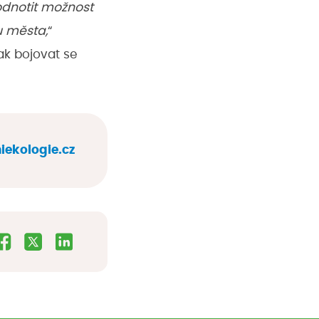
odnotit možnost
u města,
“
ak bojovat se
ekologie.cz