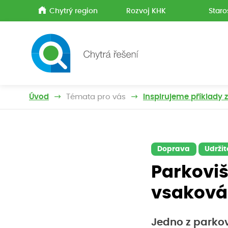
Chytrý region
Rozvoj KHK
Staro
Úvod
Témata pro vás
Inspirujeme příklady 
Doprava
Udržit
Parkovišt
vsaková
Jedno z parkov