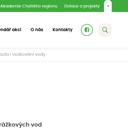
Akademie Chytrého regionu
Dotace a projekty
▼
endář akcí
O nás
Kontakty
 auta i vsakování vody
srážkových vod