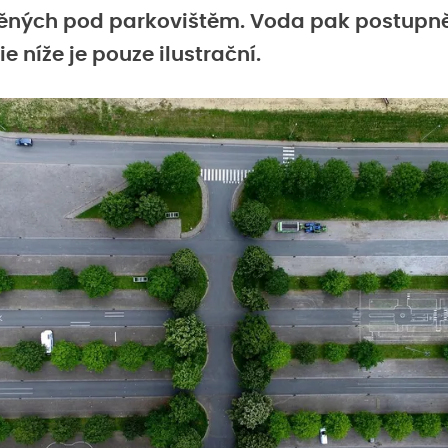
ěných pod parkovištěm. Voda pak postupně
e níže je pouze ilustrační.