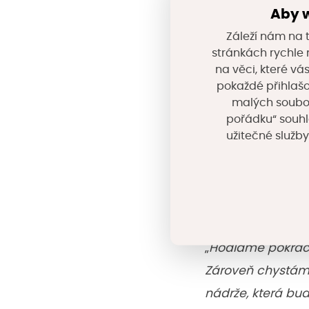
Aby w
komunikací parkov
Záleží nám na t
umožňujícími vsa
stránkách rychle n
zatravňovacích dl
na věci, které vá
pokaždé přihlašo
malých souborů
Oproti původním 
pořádku“ souhl
pro parkování osá
užitečné služby
vsak dešťových vo
lokalit. S ohlede
nebude mít dobré
„
Hodláme pokračo
Zároveň chystáme
nádrže, která bu