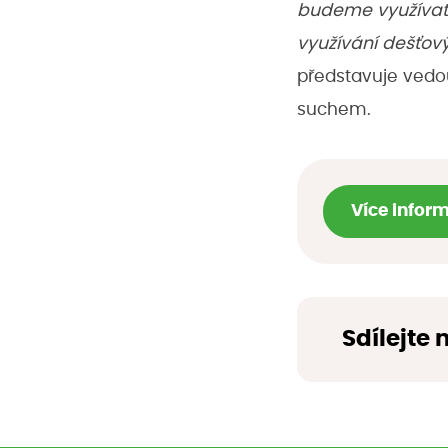
budeme využívat 
využívání dešťov
představuje vedou
suchem.
Více infor
Sdílejte 