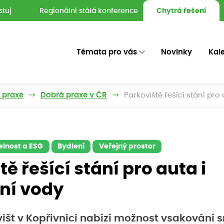
stuj
Regionální stálá konference
Chytrá řešení
Témata pro vás
Novinky
Kal
z praxe
Dobrá praxe v ČR
Parkoviště řešící stání pro
elnost a ESG
Bydlení
Veřejný prostor
ě řešící stání pro auta i
ní vody
išt v Kopřivnici nabízí možnost vsakování 