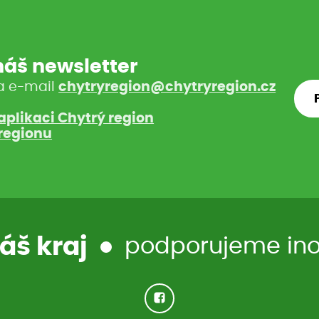
 náš newsletter
a e-mail
chytryregion@chytryregion.cz
aplikaci Chytrý region
regionu
áš kraj
podporujeme inov