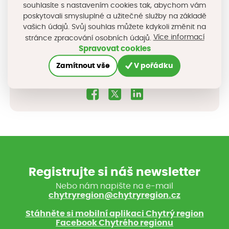
souhlasíte s nastavením cookies tak, abychom vám
poskytovali smysluplné a užitečné služby na základě
Více informací
Převzato
vašich údajů. Svůj souhlas můžete kdykoli změnit na
z
www.irozhlas.cz
naleznete zde
Více informací
stránce zpracování osobních údajů.
Spravovat cookies
Zamítnout vše
V pořádku
Sdílejte na sociálních sítích
Registrujte si náš newsletter
Nebo nám napište na e-mail
chytryregion@chytryregion.cz
Stáhněte si mobilní aplikaci Chytrý region
Facebook Chytrého regionu