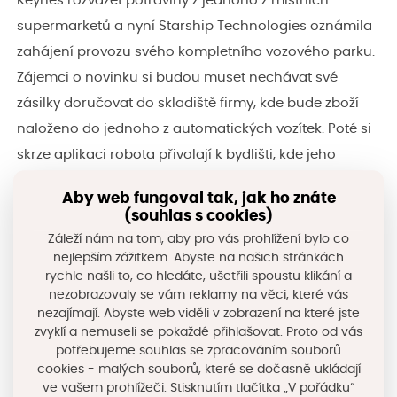
Keynes rozvážet potraviny z jednoho z místních
supermarketů a nyní Starship Technologies oznámila
zahájení provozu svého kompletního vozového parku.
Zájemci o novinku si budou muset nechávat své
zásilky doručovat do skladiště firmy, kde bude zboží
naloženo do jednoho z automatických vozítek. Poté si
skrze aplikaci robota přivolají k bydlišti, kde jeho
nákladový prostor otevřou zadáním kódu
Aby web fungoval tak, jak ho znáte
vygenerovaného při každé objednávce.
(souhlas s cookies)
Záleží nám na tom, aby pro vás prohlížení bylo co
Drobná bílá vozítka se šesti koly jsou vybavena deseti
nejlepším zážitkem. Abyste na našich stránkách
rychle našli to, co hledáte, ušetřili spoustu klikání a
kamerami, ultrazvukovými senzory či GPS navigací,
nezobrazovaly se vám reklamy na věci, které vás
díky čemuž dokážou najít cestu k cíli a vyhýbat se
nezajímají. Abyste web viděli v zobrazení na které jste
zvyklí a nemuseli se pokaždé přihlašovat. Proto od vás
překážkám. Zvládnou také rozeznávat světla na
potřebujeme souhlas se zpracováním souborů
semaforech.
cookies - malých souborů, které se dočasně ukládají
ve vašem prohlížeči. Stisknutím tlačítka „V pořádku“