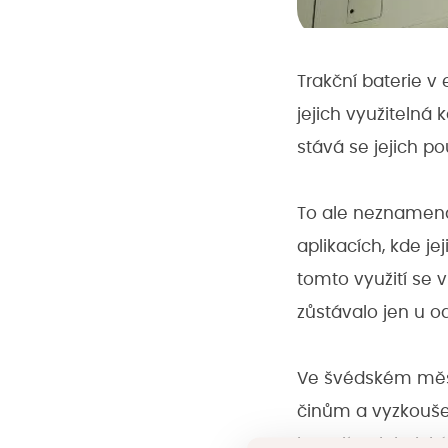
Trakční baterie v
jejich využitelná
stává se jejich p
To ale neznamená,
aplikacích, kde j
tomto využití se 
zůstávalo jen u o
Ve švédském městě
činům a vyzkoušet
baterií z elektr