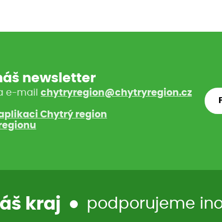
 náš newsletter
a e-mail
chytryregion@chytryregion.cz
aplikaci Chytrý region
regionu
áš kraj
podporujeme inov