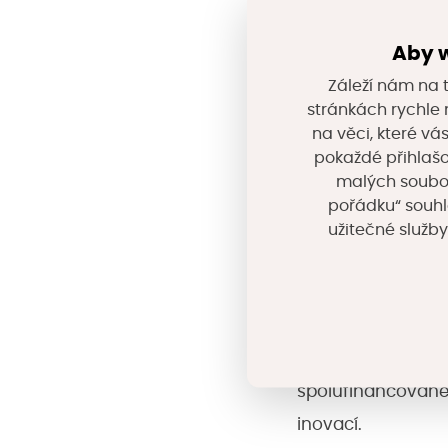
projekt „Positive 
Aby w
Záleží nám na t
Výzkumný projekt 
stránkách rychle n
energie zkouší, b
na věci, které vá
pokaždé přihlašo
organizace Volvo
malých souborů
společnost), Rik
pořádku“ souhl
(vědeckotechnick
užitečné služby
využití baterií z
vlastními fotovol
Tento projekt je z
spolufinancované
inovací.