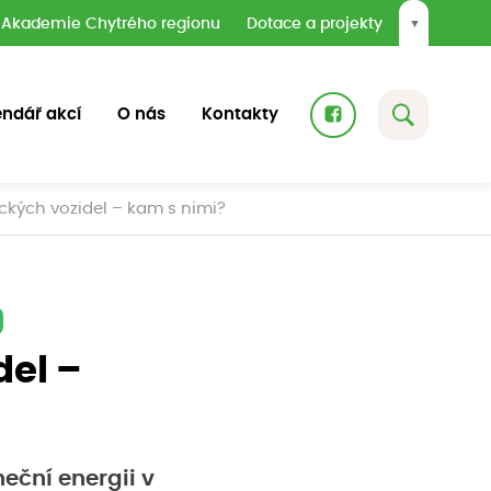
Akademie Chytrého regionu
Dotace a projekty
▼
endář akcí
O nás
Kontakty
rických vozidel – kam s nimi?
del –
eční energii v