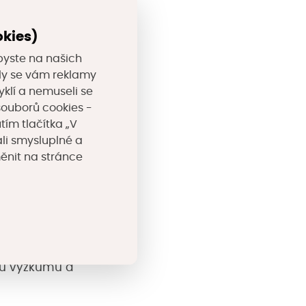
okies)
byste na našich
nární zásobník
valy se vám reklamy
čnosti a
yklí a nemuseli se
souborů cookies -
ská energetická
tím tlačítka „V
li smysluplné a
 prozkoumat možné
měnit na stránce
v vybavených
,
ru výzkumu a