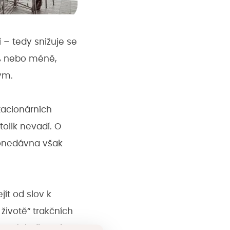
 – tedy snižuje se
 % nebo méně,
ým.
tacionárních
tolik nevadí. O
 donedávna však
ít od slov k
životě“ trakčních
v. Výsledkem je