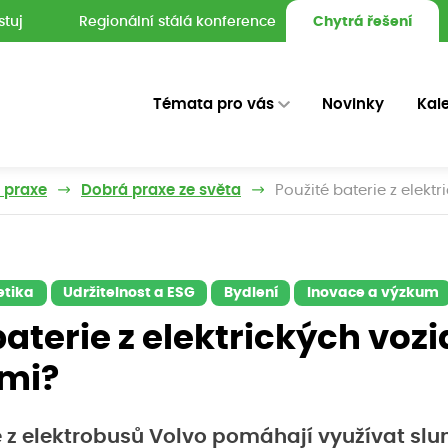
stuj
Regionální stálá konference
Chytrá řešení
Témata pro vás
Novinky
Kal
z praxe
Dobrá praxe ze světa
Použité baterie z elekt
etika
Udržitelnost a ESG
Bydlení
Inovace a výzkum
baterie z elektrických vozi
imi?
e z elektrobusů Volvo pomáhají využívat slun