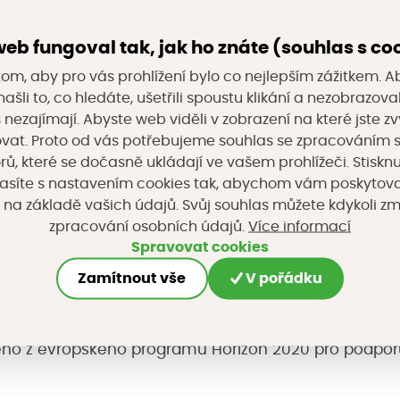
Footprint Housing“, tedy „Bydlení s pozitivní stopou“.
eb fungoval tak, jak ho znáte (souhlas s co
om, aby pro vás prohlížení bylo co nejlepším zážitkem. A
„Positive Footprint Housing“, v jehož rámci se stacio
ašli to, co hledáte, ušetřili spoustu klikání a nezobrazo
yl spuštěn v prosinci 2018. Spolupracují na něm spole
s nezajímají. Abyste web viděli v zobrazení na které jste zv
vat. Proto od vás potřebujeme souhlas se zpracováním 
 Buses (výrobce elektrobusů), Göteborg Energi (měst
, které se dočasně ukládají ve vašem prohlížeči. Stisknu
sbyggen (správa budov) a Johanneberg Science Park
asíte s nastavením cookies tak, abychom vám poskytova
á instituce zabývající se rozvojem měst). Cílem je
 na základě vašich údajů. Svůj souhlas můžete kdykoli z
Více informací
zpracování osobních údajů.
 elektrobusů jako zásobníku energie u obytných budo
Spravovat cookies
taickými panely.
Zamítnout vše
V pořádku
ároveň součástí evropského projektu IRIS Smart Cities
ho z evropského programu Horizon 2020 pro podpo