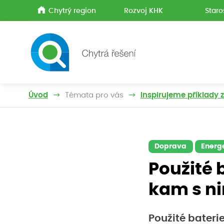
Chytrý region
Rozvoj KHK
Staro
Úvod
Témata pro vás
Inspirujeme příklady 
Doprava
Energ
Použité 
kam s n
Použité bateri