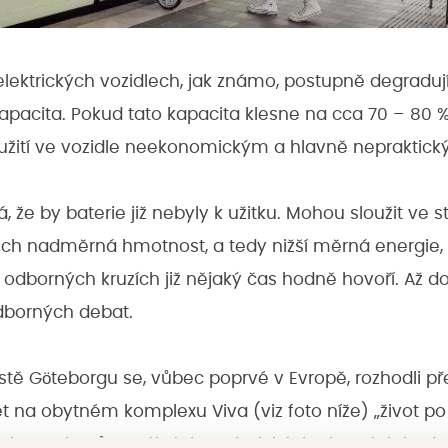
 elektrických vozidlech, jak známo, postupně degradují
 kapacita. Pokud tato kapacita klesne na cca 70 – 80
oužití ve vozidle neekonomickým a hlavně nepraktick
 že by baterie již nebyly k užitku. Mohou sloužit ve s
ejich nadměrná hmotnost, a tedy nižší měrná energie, 
v odborných kruzích již nějaký čas hodně hovoří. Až
dborných debat.
 Göteborgu se, vůbec poprvé v Evropě, rozhodli přej
 na obytném komplexu Viva (viz foto níže) „život po 
ických autobusů v reálných podmínkách obytných budo