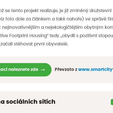
 se tento projekt realizuje, je již zmíněný družstevn
(viz foto dole za článkem a také nahoře) ve správě f
být nejinovativnějším a nejekologičtějším obytným k
itive Footprint Housing“ tedy „obydlí s pozitivní stop
 začali stěhovat první obyvatelé.
mací naleznete zde
Převzato z
www.smartcityv
na sociálních sítích