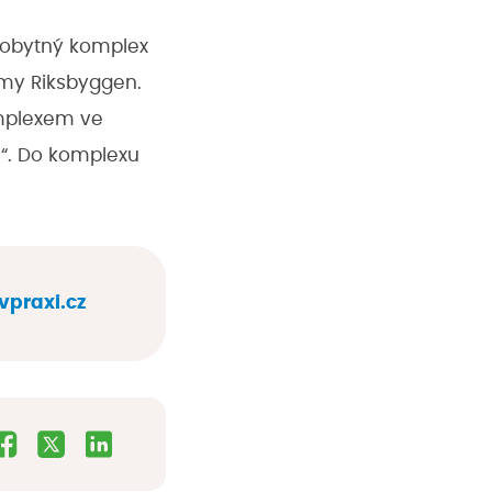
í obytný komplex
irmy Riksbyggen.
omplexem ve
ou“. Do komplexu
praxi.cz