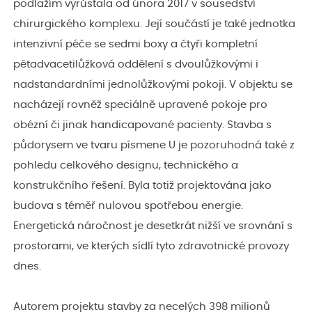
podlažím vyrůstala od února 2017 v sousedství
chirurgického komplexu. Její součástí je také jednotka
intenzivní péče se sedmi boxy a čtyři kompletní
pětadvacetilůžková oddělení s dvoulůžkovými i
nadstandardními jednolůžkovými pokoji. V objektu se
nacházejí rovněž speciálně upravené pokoje pro
obézní či jinak handicapované pacienty. Stavba s
půdorysem ve tvaru písmene U je pozoruhodná také z
pohledu celkového designu, technického a
konstrukčního řešení. Byla totiž projektována jako
budova s téměř nulovou spotřebou energie.
Energetická náročnost je desetkrát nižší ve srovnání s
prostorami, ve kterých sídlí tyto zdravotnické provozy
dnes.
Autorem projektu stavby za necelých 398 milionů