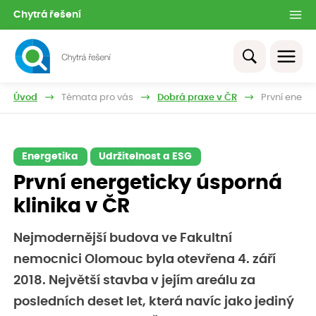
Chytrá řešení
Úvod
Témata pro vás
Dobrá praxe v ČR
První energe
Energetika
Udržitelnost a ESG
První energeticky úsporná
klinika v ČR
Nejmodernější budova ve Fakultní
nemocnici Olomouc byla otevřena 4. září
2018. Největší stavba v jejím areálu za
posledních deset let, která navíc jako jediný