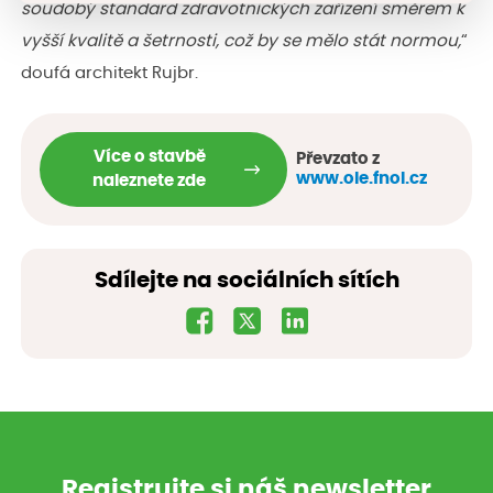
soudobý standard zdravotnických zařízení směrem k
vyšší kvalitě a šetrnosti, což by se mělo stát normou,
“
doufá architekt Rujbr.
Více o stavbě
Převzato z
www.ole.fnol.cz
naleznete zde
Sdílejte na sociálních sítích
Registrujte si náš newsletter