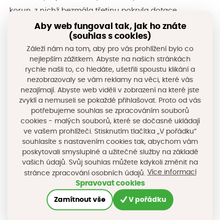
korun, z nichž bezmála třetinu pokryla dotace
Ministerstva zdravotnictví ČR a zbývající prostředky
Aby web fungoval tak, jak ho znáte
(souhlas s cookies)
hradila nemocnice z vlastních zdrojů, je Ing. arch.
Záleží nám na tom, aby pro vás prohlížení bylo co
Adam Rujbr ze společnosti Adam Rujbr Architects.
nejlepším zážitkem. Abyste na našich stránkách
„
Nová klinika má řadu inovací, jedná se o první
rychle našli to, co hledáte, ušetřili spoustu klikání a
nezobrazovaly se vám reklamy na věci, které vás
nemocniční stavbu v pasivním energetickém
nezajímají. Abyste web viděli v zobrazení na které jste
standardu a jsou zde poprvé v České republice
zvyklí a nemuseli se pokaždé přihlašovat. Proto od vás
použity chlazené stropy. Budova je šetrná nejen
potřebujeme souhlas se zpracováním souborů
cookies - malých souborů, které se dočasně ukládají
energeticky, ale také ve vztahu ke svým uživatelům.
ve vašem prohlížeči. Stisknutím tlačítka „V pořádku“
Ergonomické rozložení provozů a spojovací tunely
souhlasíte s nastavením cookies tak, abychom vám
poskytovali smysluplné a užitečné služby na základě
ušetří čas a energii zdravotníkům stejně jako zařízení
vašich údajů. Svůj souhlas můžete kdykoli změnit na
usnadňující manipulaci s nadměrně obézními
Více informací
stránce zpracování osobních údajů.
pacienty. Budova je vybavena kontrastním LED
Spravovat cookies
osvětlením usnadňujícím orientaci osobám s
Zamítnout vše
V pořádku
poruchami zraku. Vznikla stavba, která posouvá