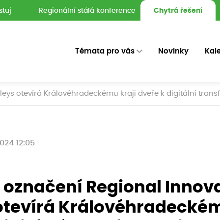
stuj
Regionální stálá konference
Chytrá řešení
Témata pro vás
Novinky
Kal
leys otevírá Královéhradeckému kraji dveře k digitální tran
2024 12:05
í označení Regional Innov
otevírá Královéhradeckém