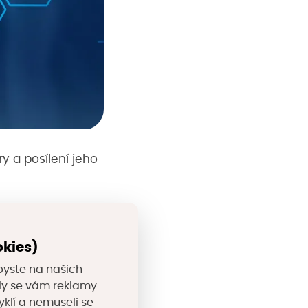
ury a posílení jeho
lních inovací
okies)
l v celé Evropě,
byste na našich
nictvím špičkových
valy se vám reklamy
ové příležitosti.
yklí a nemuseli se