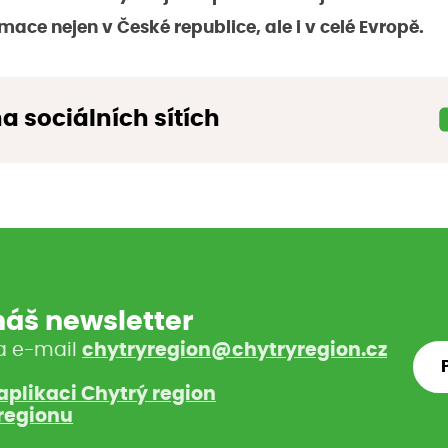
rmace nejen v České republice, ale i v celé Evropě.
na sociálních sítích
 náš newsletter
a e-mail
chytryregion@chytryregion.cz
aplikaci Chytrý region
regionu