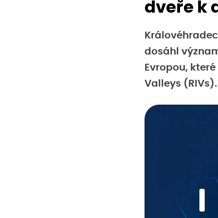
dveře k 
Královéhradec
dosáhl významn
Evropou, které
Valleys (RIVs).