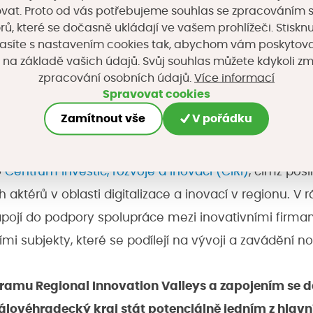
RIVs znamená pro Královéhradecký kraj nejen zvýšení v
vat. Proto od vás potřebujeme souhlas se zpracováním 
, které se dočasně ukládají ve vašem prohlížeči. Stisknu
eří k novým finančním prostředkům od Evropské komi
asíte s nastavením cookies tak, abychom vám poskytova
intenzivnější budování digitální infrastruktury, podp
 na základě vašich údajů. Svůj souhlas můžete kdykoli z
Více informací
zpracování osobních údajů.
ovačního ekosystému, který propojí výzkumné organiz
Spravovat cookies
 správu a další klíčové hráče v regionu.
Zamítnout vše
V pořádku
spěšném zařazení Královéhradeckého kraje do tohoto 
o
Centrum investic, rozvoje a inovací (CIRI)
, čímž posí
h aktérů v oblasti digitalizace a inovací v regionu. 
zapojí do podpory spolupráce mezi inovativními firm
ími subjekty, které se podílejí na vývoji a zavádění n
ramu Regional Innovation Valleys a zapojením se d
álovéhradecký kraj stát potenciálně jedním z hlavn