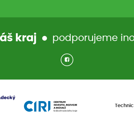
áš kraj
podporujeme inov
Techni