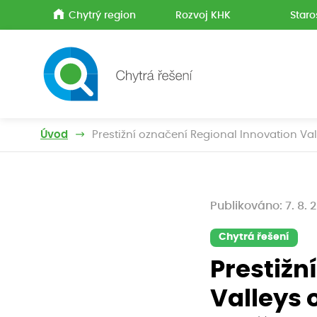
Chytrý region
Rozvoj KHK
Staro
Úvod
Prestižní označení Regional Innovation Val
Publikováno: 7. 8. 
Chytrá řešení
Prestižn
Valleys 