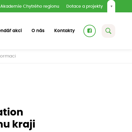
Akademie Chytrého regionu
Dotace a projekty
▼
endář akcí
O nás
Kontakty
sformaci
ation
u kraji