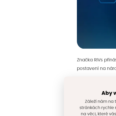
Značka RIVs přináší
postavení na náro
Program
Regional
Aby w
a technologického
Záleží nám na t
propojit méně a v
stránkách rychle n
technologií. Očeká
na věci, které vá