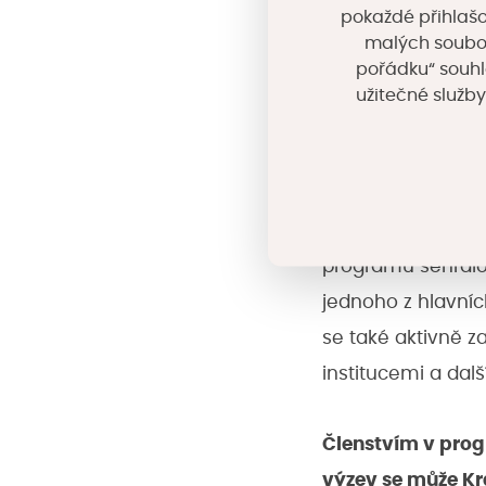
Získání označení 
pokaždé přihlašo
malých souborů
také otevření dv
pořádku“ souhl
prostředky umožní 
užitečné služby
firem a rozvoj in
podniky, veřejnou
Klíčovou roli v ú
programu sehrál
jednoho z hlavníc
se také aktivně 
institucemi a dalš
Členstvím v prog
výzev se může Kr