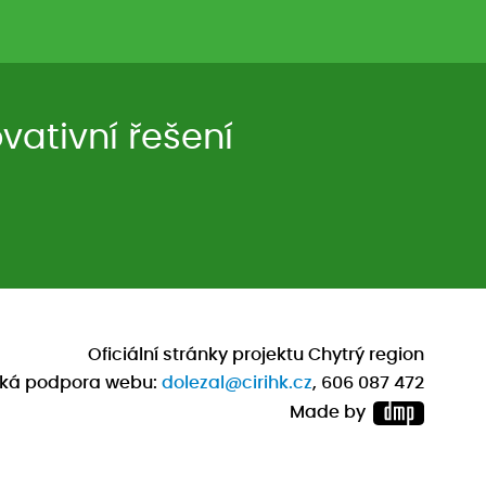
ativní řešení
Oficiální stránky projektu Chytrý region
cká podpora webu:
dolezal@cirihk.cz
, 606 087 472
Made by