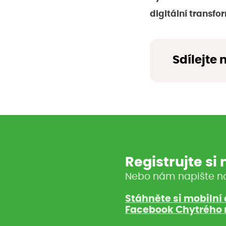
digitální transfo
Sdílejte 
Registrujte si
Nebo nám napište n
Stáhněte si mobilní 
Facebook Chytrého 