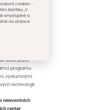
iditelnosti, ale
souborů cookies -
tím tlačítka „V
se. Tyto
li smysluplné a
oru inovativních
měnit na stránce
ace, místní
prestižního
lilo svou pozici
V rámci programu
ami, výzkumnými
ových technologií.
o relevantních
ích center