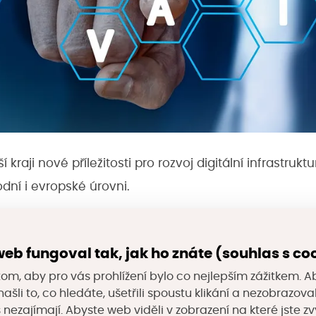
 kraji nové příležitosti pro rozvoj digitální infrastrukt
dní i evropské úrovni.
 Innovation Valleys
se zaměřuje na podporu regioná
eb fungoval tak, jak ho znáte (souhlas s co
 rozvoje. Jeho cílem je plně využít inovační potenciá
om, aby pro vás prohlížení bylo co nejlepším zážitkem. A
íce inovativní regiony a řešit sociální výzvy prostřed
ašli to, co hledáte, ušetřili spoustu klikání a nezobrazo
vá se, že toto prestižní označení přinese do regionu n
s nezajímají. Abyste web viděli v zobrazení na které jste zv