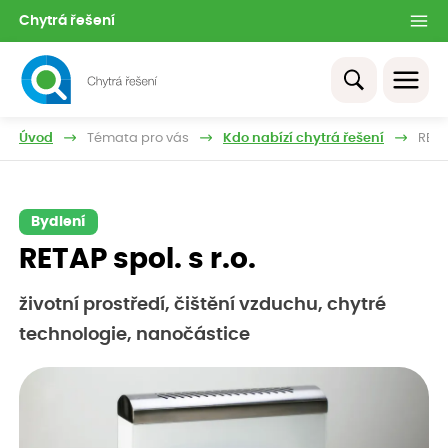
Chytrá řešení
Úvod
Témata pro vás
Kdo nabízí chytrá řešení
RETAP
Bydlení
RETAP spol. s r.o.
životní prostředí, čištění vzduchu, chytré
technologie, nanočástice