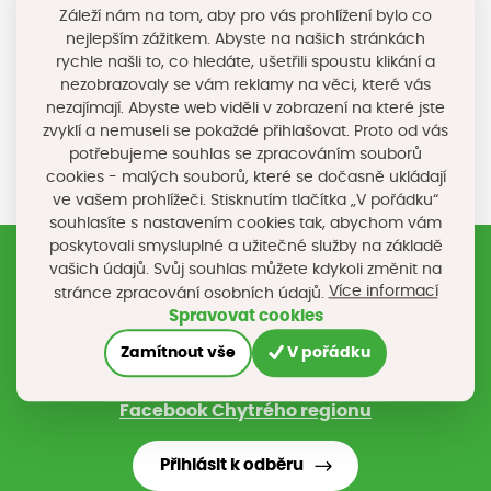
Záleží nám na tom, aby pro vás prohlížení bylo co
www.nanocisticky.cz
nejlepším zážitkem. Abyste na našich stránkách
rychle našli to, co hledáte, ušetřili spoustu klikání a
nezobrazovaly se vám reklamy na věci, které vás
Sdílejte na sociálních sítích
nezajímají. Abyste web viděli v zobrazení na které jste
zvyklí a nemuseli se pokaždé přihlašovat. Proto od vás
potřebujeme souhlas se zpracováním souborů
cookies - malých souborů, které se dočasně ukládají
ve vašem prohlížeči. Stisknutím tlačítka „V pořádku“
souhlasíte s nastavením cookies tak, abychom vám
poskytovali smysluplné a užitečné služby na základě
vašich údajů. Svůj souhlas můžete kdykoli změnit na
Více informací
stránce zpracování osobních údajů.
Registrujte si náš newsletter
Spravovat cookies
Nebo nám napište na e-mail
chytryregion@chytryregion.cz
Zamítnout vše
V pořádku
Stáhněte si mobilní aplikaci Chytrý region
Facebook Chytrého regionu
Přihlásit k odběru