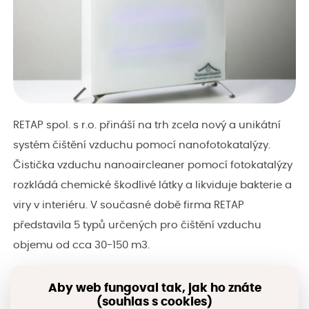
RETAP spol. s r.o. přináší na trh zcela nový a unikátní
systém čištění vzduchu pomocí nanofotokatalýzy.
Čistička vzduchu nanoaircleaner pomocí fotokatalýzy
rozkládá chemické škodlivé látky a likviduje bakterie a
viry v interiéru. V současné době firma RETAP
představila 5 typů určených pro čištění vzduchu
objemu od cca 30-150 m3.
Adresa:
Vaňkova 730, 463 65 Nové Město pod Smrkem
Aby web fungoval tak, jak ho znáte
(souhlas s cookies)