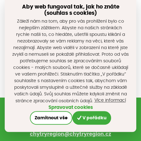
nebo sprch. Úsporou vody se dosahuje i velkých úspor
Aby web fungoval tak, jak ho znáte
na energiích spotřebovaných na ohřev teplé vody.
(souhlas s cookies)
Návratnost investice na pořízení šetřičů je u větších
Záleží nám na tom, aby pro vás prohlížení bylo co
nejlepším zážitkem. Abyste na našich stránkách
budov s větším počtem odběrných míst i v řádech
rychle našli to, co hledáte, ušetřili spoustu klikání a
několik měsíců v závyslosti na ceně vody.
nezobrazovaly se vám reklamy na věci, které vás
nezajímají. Abyste web viděli v zobrazení na které jste
zvyklí a nemuseli se pokaždé přihlašovat. Proto od vás
Sdílejte na sociálních sítích
potřebujeme souhlas se zpracováním souborů
cookies - malých souborů, které se dočasně ukládají
ve vašem prohlížeči. Stisknutím tlačítka „V pořádku“
souhlasíte s nastavením cookies tak, abychom vám
poskytovali smysluplné a užitečné služby na základě
vašich údajů. Svůj souhlas můžete kdykoli změnit na
Více informací
stránce zpracování osobních údajů.
Spravovat cookies
Zamítnout vše
V pořádku
Registrujte si náš newsletter
Nebo nám napište na e-mail
chytryregion@chytryregion.cz