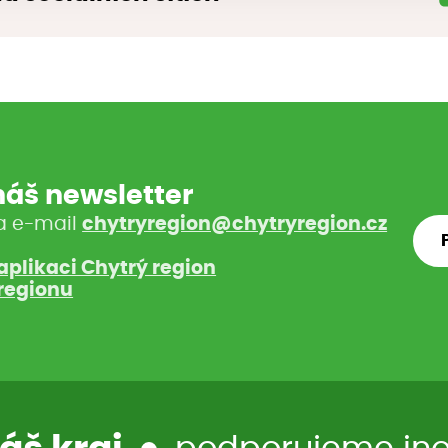
 náš newsletter
a e-mail
chytryregion@chytryregion.cz
aplikaci Chytrý region
regionu