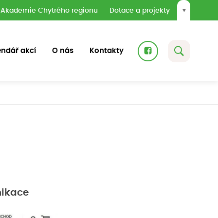
Akademie Chytrého regionu
Dotace a projekty
▼
endář akcí
O nás
Kontakty
nikace