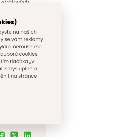
ezdrátových
le také v
okies)
 konkurenční
byste na našich
 řešení v podobě
valy se vám reklamy
bezdrátové
yklí a nemuseli se
unkční budovy,
souborů cookies -
tím tlačítka „V
li smysluplné a
měnit na stránce