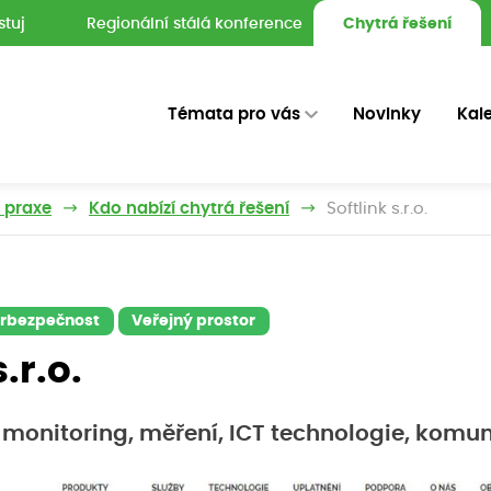
stuj
Regionální stálá konference
Chytrá řešení
Témata pro vás
Novinky
Kal
z praxe
Kdo nabízí chytrá řešení
Softlink s.r.o.
erbezpečnost
Veřejný prostor
.r.o.
 monitoring, měření, ICT technologie, komu