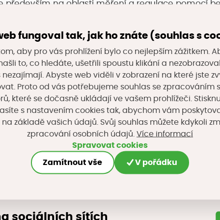
e především na oblasti měření a regulace pomocí b
vně v bytových domech a multifunkčních objektech, a
eb fungoval tak, jak ho znáte (souhlas s co
sné době je absolutní jedničkou na trhu a udržuje si
om, aby pro vás prohlížení bylo co nejlepším zážitkem. A
tálému vývoji. Přináší zákazníkům nejen komunikační
ašli to, co hledáte, ušetřili spoustu klikání a nezobrazo
 informačních systémů, ale také moderní možnosti 
s nezajímají. Abyste web viděli v zobrazení na které jste zv
sti měření a regulace pro jednotlivce, firmy, multif
vat. Proto od vás potřebujeme souhlas se zpracováním 
, které se dočasně ukládají ve vašem prohlížeči. Stisknu
 výrobní provozy, apod.
asíte s nastavením cookies tak, abychom vám poskytova
 na základě vašich údajů. Svůj souhlas můžete kdykoli z
09, 278 01 Kralupy nad Vltavou
Více informací
zpracování osobních údajů.
Spravovat cookies
Zamítnout vše
V pořádku
cz
na sociálních sítích