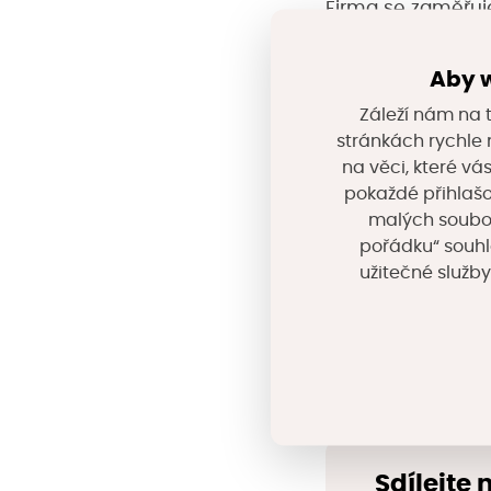
Firma se zaměřuj
technologií – hla
Aby w
průmyslu. V souča
Záleží nám na t
náskok díky neus
stránkách rychle n
monitorovacích a
na věci, které vá
komunikace v obla
pokaždé přihlašo
malých souborů
logistické areály,
pořádku“ souhl
užitečné služby
Adresa:
Tomkova 4
www.softlink.
Sdílejte 