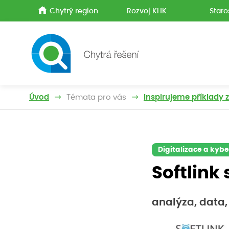
Chytrý region
Rozvoj KHK
Staro
Úvod
Témata pro vás
Inspirujeme příklady 
Digitalizace a kyb
Softlink s
analýza, data,