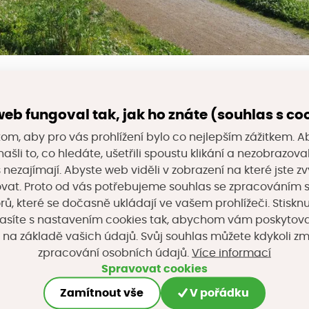
(tzv. šedá) adaptační opatření
uvedená v
tomto kat
atraktivních
výhod
–
jsou
levná
,
rychle realizovateln
eb fungoval tak, jak ho znáte (souhlas s co
dna důležitá výhoda jim ale chybí
: nejsou
multifunkč
om, aby pro vás prohlížení bylo co nejlepším zážitkem. A
ížit jen to riziko, proti kterému by
lo navrženo. V
tom 
ašli to, co hledáte, ušetřili spoustu klikání a nezobrazo
s nezajímají. Abyste web viděli v zobrazení na které jste zv
patření. Ty sice
bývají
složitější na údržbu a realizaci,
vat. Proto od vás potřebujeme souhlas se zpracováním 
ujících funkcí, díky
nimž mohou městu pomoci proti
, které se dočasně ukládají ve vašem prohlížeči. Stisknu
asíte s nastavením cookies tak, abychom vám poskytova
povodním, znečištění ovzduší a mnoha da
lším
problé
 na základě vašich údajů. Svůj souhlas můžete kdykoli z
írodních řešení působí pozitivně na psychickou pohod
Více informací
zpracování osobních údajů.
ovažuje
kombin
ace
technick
ých
a přírodě blízk
ých
op
Spravovat cookies
ího užitku
v
poměru cena/výkon.
Zamítnout vše
V pořádku