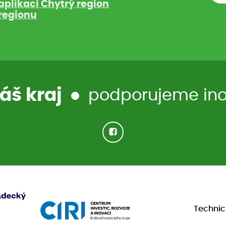
aplikaci Chytrý region
regionu
áš kraj
podporujeme inov
Techni