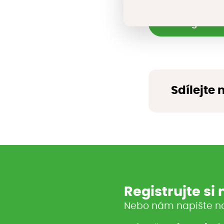
Katalog si mů
Sdílejte 
Registrujte si
Nebo nám napište n