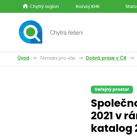
Chytrý region
Rozvoj KHK
Staro
Úvod
Témata pro vás
Dobrá praxe v ČR
Veřejný prostor
Společno
2021 v r
katalog 