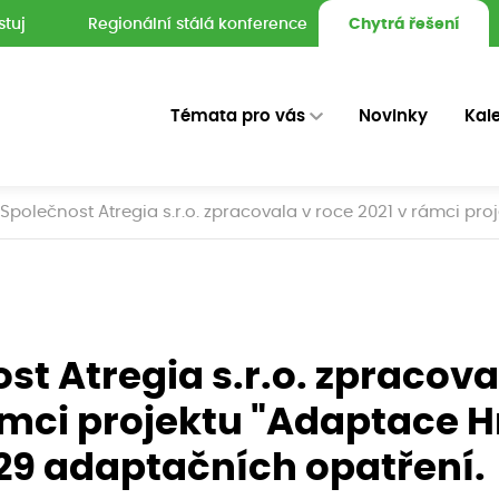
stuj
Regionální stálá konference
Chytrá řešení
Témata pro vás
Novinky
Kal
Společnost Atregia s.r.o. zpracovala v roce 2021 v rámci pr
st Atregia s.r.o. zpracova
ámci projektu "Adaptace 
29 adaptačních opatření.