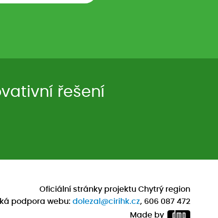
ativní řešení
Oficiální stránky projektu Chytrý region
cká podpora webu:
dolezal@cirihk.cz
, 606 087 472
Made by