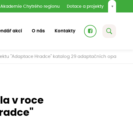
Akademie Chytrého regionu
Dotace a projekty
▼
endář akcí
O nás
Kontakty
ojektu "Adaptace Hradce" katalog 29 adaptačních opatření.
la v roce
Hradce"