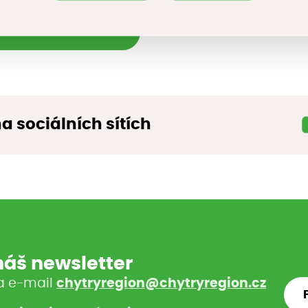
žete stáhnout zde
na sociálních sítích
 náš newsletter
a e-mail
chytryregion@chytryregion.cz