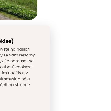
alogu mají na
á a nevyžadují
okies)
ní. Technické
byste na našich
se liší od
valy se vám reklamy
yklí a nemuseli se
 ale mají řadu
souborů cookies -
 vlnám veder,
tím tlačítka „V
li smysluplné a
mům zároveň.
měnit na stránce
u obyvatel.
Za
atření tak, aby se