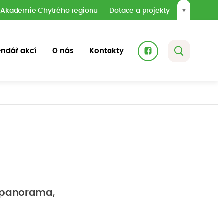
Akademie Chytrého regionu
Dotace a projekty
▼
endář akcí
O nás
Kontakty
, panorama,