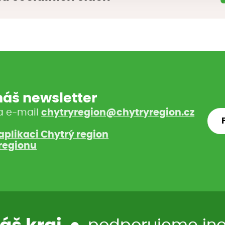
 náš newsletter
a e-mail
chytryregion@chytryregion.cz
aplikaci Chytrý region
regionu