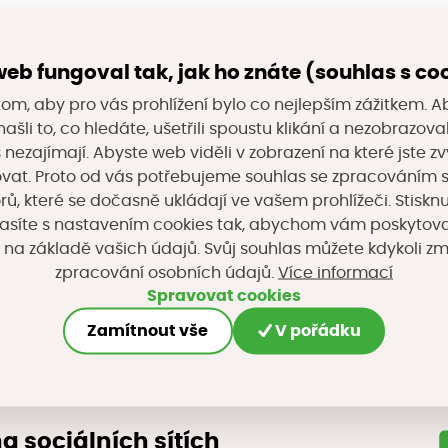
polečnost složená z týmu pěti desítek praktických inov
eb fungoval tak, jak ho znáte (souhlas s co
 v GIS oboru a softwarových architektů. Poskytujeme s
om, aby pro vás prohlížení bylo co nejlepším zážitkem. A
rem a zpracováním geoprostorových dat a umožňuje
ašli to, co hledáte, ušetřili spoustu klikání a nezobrazo
ití prostřednictvím webového portálu gisonline.cz. 
s nezajímají. Abyste web viděli v zobrazení na které jste zv
arku patří vlastní letadla, kamerové a laserové senzo
vat. Proto od vás potřebujeme souhlas se zpracováním 
, které se dočasně ukládají ve vašem prohlížeči. Stisknu
NORAMAtické záběry našich měst a vesnic nejen pro 
asíte s nastavením cookies tak, abychom vám poskytova
 na základě vašich údajů. Svůj souhlas můžete kdykoli z
kého 30/65, Komárov, 617 00 Brno
Více informací
zpracování osobních údajů.
Spravovat cookies
Zamítnout vše
V pořádku
z
na sociálních sítích