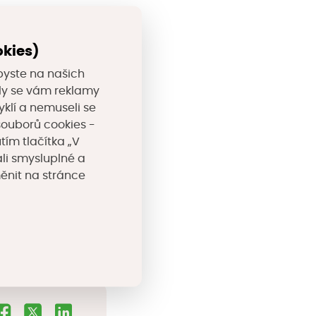
átorů s
okies)
lužby související
byste na našich
me jejich
valy se vám reklamy
Do našeho
yklí a nemuseli se
ry, či automobily,
souborů cookies -
tím tlačítka „V
mapy.cz.
li smysluplné a
měnit na stránce