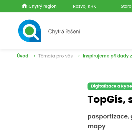
Chytrý region
Rozvoj KHK
Staro
Úvod
Témata pro vás
Inspirujeme příklady 
Digitalizace a kyb
TopGis, s
pasportizace, 
mapy