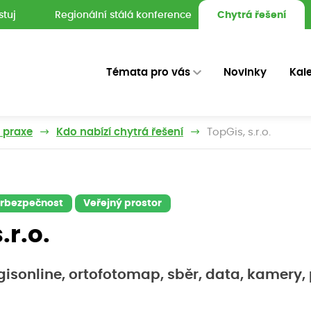
stuj
Regionální stálá konference
Chytrá řešení
Témata pro vás
Novinky
Kal
z praxe
Kdo nabízí chytrá řešení
TopGis, s.r.o.
erbezpečnost
Veřejný prostor
.r.o.
gisonline, ortofotomap, sběr, data, kamery