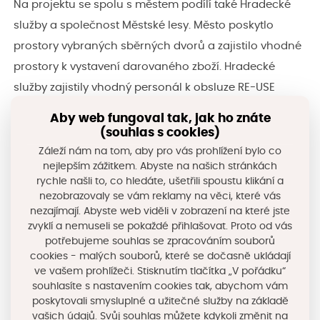
Na projektu se spolu s městem podílí také Hradecké
služby a společnost Městské lesy. Město poskytlo
prostory vybraných sběrných dvorů a zajistilo vhodné
prostory k vystavení darovaného zboží. Hradecké
služby zajistily vhodný personál k obsluze RE-USE
POINTu, provozní řád a instalaci uzamykatelných
Aby web fungoval tak, jak ho znáte
domků. Městské lesy se pak postarají o vyhlášení
(souhlas s cookies)
veřejné sbírky a její plnění, v rámci kterého dojde k
Záleží nám na tom, aby pro vás prohlížení bylo co
nejlepším zážitkem. Abyste na našich stránkách
nové výsadbě nových stromů v Hradci Králové.
rychle našli to, co hledáte, ušetřili spoustu klikání a
nezobrazovaly se vám reklamy na věci, které vás
nezajímají. Abyste web viděli v zobrazení na které jste
Více informací o projektu naleznete zde
zvyklí a nemuseli se pokaždé přihlašovat. Proto od vás
potřebujeme souhlas se zpracováním souborů
cookies - malých souborů, které se dočasně ukládají
Převzato z
www.hradeckralove.org
ve vašem prohlížeči. Stisknutím tlačítka „V pořádku“
souhlasíte s nastavením cookies tak, abychom vám
poskytovali smysluplné a užitečné služby na základě
vašich údajů. Svůj souhlas můžete kdykoli změnit na