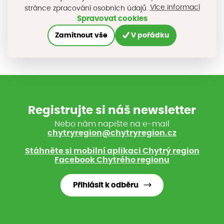
Více informací
stránce zpracování osobních údajů.
Sdílejte na sociálních sítích
Spravovat cookies
Zamítnout vše
V pořádku
Registrujte si náš newsletter
Nebo nám napište na e-mail
chytryregion@chytryregion.cz
Stáhněte si mobilní aplikaci Chytrý region
Facebook Chytrého regionu
Přihlásit k odběru