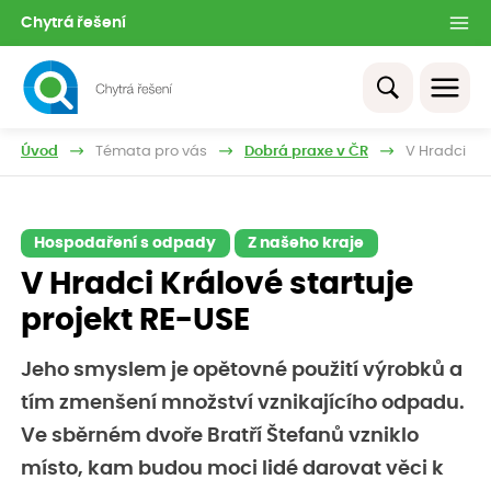
Chytrá řešení
Úvod
Témata pro vás
Dobrá praxe v ČR
V Hradci Krá
Hospodaření s odpady
Z našeho kraje
V Hradci Králové startuje
projekt RE-USE
Jeho smyslem je opětovné použití výrobků a
tím zmenšení množství vznikajícího odpadu.
Ve sběrném dvoře Bratří Štefanů vzniklo
místo, kam budou moci lidé darovat věci k