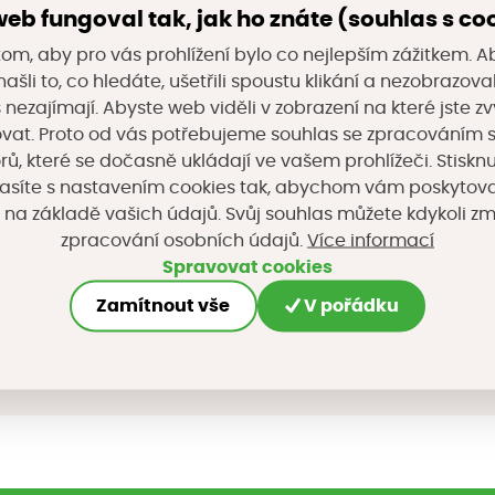
eb fungoval tak, jak ho znáte (souhlas s co
om, aby pro vás prohlížení bylo co nejlepším zážitkem. A
:
ašli to, co hledáte, ušetřili spoustu klikání a nezobrazo
s nezajímají. Abyste web viděli v zobrazení na které jste zv
m pro vysokorychlostní vážení vozidel za jízdy. Slouží
vat. Proto od vás potřebujeme souhlas se zpracováním 
pravních dat a zároveň k předselekci a automatickém
, které se dočasně ukládají ve vašem prohlížeči. Stisknu
asíte s nastavením cookies tak, abychom vám poskytova
el. Technologie je vhodná pro instalaci v jednom jízd
 na základě vašich údajů. Svůj souhlas můžete kdykoli z
é. Systém umožňuje ochranu silnic před jejich poško
Více informací
zpracování osobních údajů.
e významné prodloužení životnosti silnic a úspory v j
Spravovat cookies
Zamítnout vše
V pořádku
na sociálních sítích