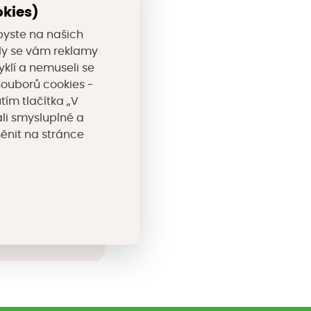
okies)
byste na našich
valy se vám reklamy
yklí a nemuseli se
 pro sběr
souborů cookies -
u pokutování
tím tlačítka „V
li smysluplné a
ním pruhu i pro
měnit na stránce
zením přetíženými
ejich opravách.