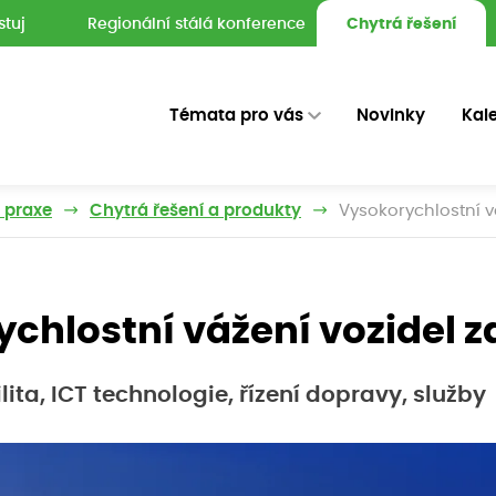
stuj
Regionální stálá konference
Chytrá řešení
Témata pro vás
Novinky
Kal
z praxe
Chytrá řešení a produkty
Vysokorychlostní vá
chlostní vážení vozidel za
ita, ICT technologie, řízení dopravy, služby