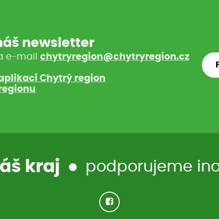
 náš newsletter
a e-mail
chytryregion@chytryregion.cz
aplikaci Chytrý region
regionu
áš kraj
podporujeme inov