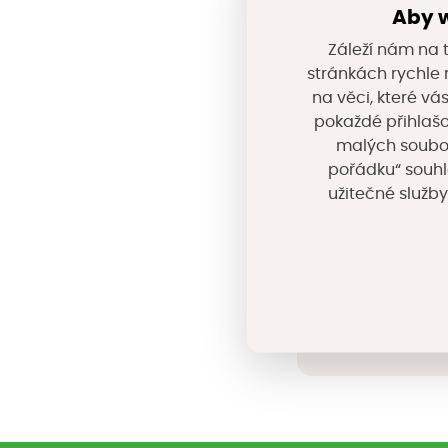
Aby w
Záleží nám na t
Popis produktu
stránkách rychle n
na věci, které vá
CrossWIM je systé
pokaždé přihlašo
statistických do
malých souborů
pořádku“ souhl
přetížených vozid
užitečné služby
silnice víceproud
vozidly a zajišťuj
Sdílejte 