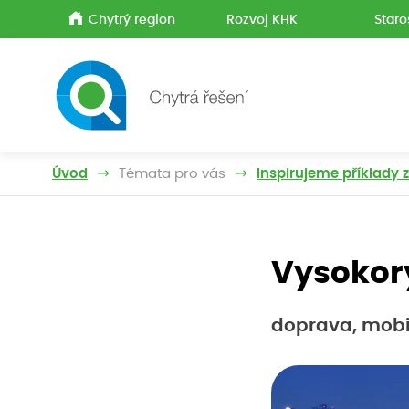
Chytrý region
Rozvoj KHK
Staro
Úvod
Témata pro vás
Inspirujeme příklady 
Vysokory
doprava, mobil