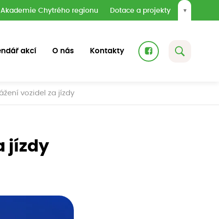
Akademie Chytrého regionu
Dotace a projekty
▼
endář akcí
O nás
Kontakty
žení vozidel za jízdy
 jízdy