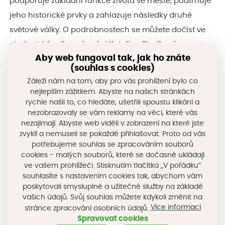
podporuje základní funkce života ve městě, podtrhuje
jeho historické prvky a zahlazuje následky druhé
světové války. O podrobnostech se můžete dočíst ve
studentské odborné práci Kateřiny Slavíkové z
Aby web fungoval tak, jak ho znáte
Mendelovy univerzity, která Vás provede zelenou
(souhlas s cookies)
infrastrukturou tohoto zajímavého města.
Záleží nám na tom, aby pro vás prohlížení bylo co
nejlepším zážitkem. Abyste na našich stránkách
rychle našli to, co hledáte, ušetřili spoustu klikání a
Více
nezobrazovaly se vám reklamy na věci, které vás
informací
Převzato
nezajímají. Abyste web viděli v zobrazení na které jste
z
www.smartcityvpraxi.cz
naleznete
zvyklí a nemuseli se pokaždé přihlašovat. Proto od vás
zde
potřebujeme souhlas se zpracováním souborů
cookies - malých souborů, které se dočasně ukládají
ve vašem prohlížeči. Stisknutím tlačítka „V pořádku“
souhlasíte s nastavením cookies tak, abychom vám
poskytovali smysluplné a užitečné služby na základě
Sdílejte na sociálních sítích
vašich údajů. Svůj souhlas můžete kdykoli změnit na
Více informací
stránce zpracování osobních údajů.
Spravovat cookies