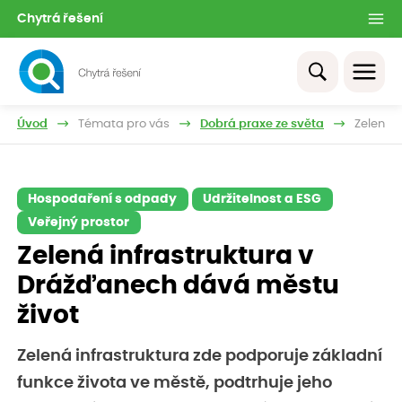
Chytrá řešení
Úvod
Témata pro vás
Dobrá praxe ze světa
Zelená 
Hospodaření s odpady
Udržitelnost a ESG
Veřejný prostor
Zelená infrastruktura v
Drážďanech dává městu
život
Zelená infrastruktura zde podporuje základní
funkce života ve městě, podtrhuje jeho