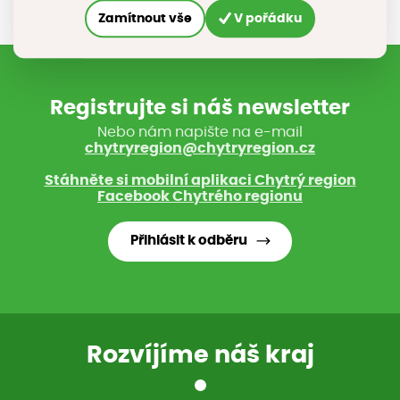
Zamítnout vše
V pořádku
Registrujte si náš newsletter
Nebo nám napište na e-mail
chytryregion@chytryregion.cz
Stáhněte si mobilní aplikaci Chytrý region
Facebook Chytrého regionu
Přihlásit k odběru
Rozvíjíme náš kraj