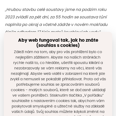
„
Hrubou stavbu celé soustavy jsme na podzim roku
2023 zvládli za pět dní, za 55 hodin se soustava tůní
naplnila po okraj a včetně zádrže v novém mokřadu
činila odhadem 17 tisíc metrů krychlových vody,
“
uvedla koordinátorka spolku Živá voda Dagmar
Aby web fungoval tak, jak ho znáte
(souhlas s cookies)
Michalíková. I když jsou tůně nyní po teplé zimě skoro
Záleží nám na tom, aby pro vás prohlížení bylo co
prázdné, budou podle jejích slov plnit svou funkci.
nejlepším zážitkem. Abyste na našich stránkách
rychle našli to, co hledáte, ušetřili spoustu klikání a
„
I poloprázdné mají svou důležitou funkci: při
nezobrazovaly se vám reklamy na věci, které vás
nezajímají. Abyste web viděli v zobrazení na které jste
přívalovém dešti jako záchytné poldery, později jako
zvyklí a nemuseli se pokaždé přihlašovat. Proto od vás
občasné tůně, poskytující vodu celému mikropovodí.
potřebujeme souhlas se zpracováním souborů
cookies - malých souborů, které se dočasně ukládají
Pro “živáčky” jsou občasné tůně cenným a v dnešní
ve vašem prohlížeči. Stisknutím tlačítka „V pořádku“
době vzácným biotopem. Jsou vítaným útočištěm
souhlasíte s nastavením cookies tak, abychom vám
pro hmyz, obojživelníky, ptáky a další živočichy,
“ řekla.
poskytovali smysluplné a užitečné služby na základě
vašich údajů. Svůj souhlas můžete kdykoli změnit na
Projekt „5tůní” bude zároveň fungovat jako laboratoř v