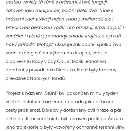
cestou vznikly tři tůně s hrázemi, které fungují
zároveň jako minipolder, pod ní další dvě. Tůně s
hrázemi zachytávají nejen vodu z meliorací, ale i
přívalovou dešťovou vodu. Tím omezují erozi na poli i
zanášení rybníka, pomáhají chladit krajinu a vytvoří
nový přírodní biotop,
“ ukazuje zakladatel spolku Živá
voda, ekolog a člen Výboru pro krajinu, vodu a
biodiverzitu Rady vlády ČR Jiří Malík jednotlivá
opatření v povodí toku Bledulka, které byly hrazeny
převážně z Norských fondů.
Projekt s názvem „5tůní“ byl dokončen minulý týden
včetně instalace kamenného brodu jako ochrana
cesty proti erozi. Dále byly dotěsněny dvě hráze a pár
netěsností melioračních, byl upraven profil potůčku a
jeho trajektorie a byly vytvořeny ochranné terénní vlny.