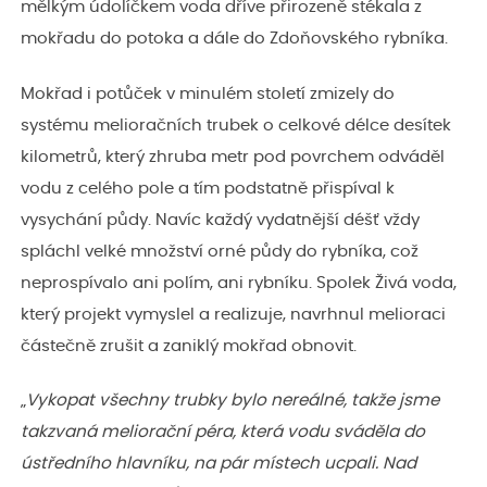
mělkým údolíčkem voda dříve přirozeně stékala z
mokřadu do potoka a dále do Zdoňovského rybníka.
Mokřad i potůček v minulém století zmizely do
systému melioračních trubek o celkové délce desítek
kilometrů, který zhruba metr pod povrchem odváděl
vodu z celého pole a tím podstatně přispíval k
vysychání půdy. Navíc každý vydatnější déšť vždy
spláchl velké množství orné půdy do rybníka, což
neprospívalo ani polím, ani rybníku. Spolek Živá voda,
který projekt vymyslel a realizuje, navrhnul melioraci
částečně zrušit a zaniklý mokřad obnovit.
„
Vykopat všechny trubky bylo nereálné, takže jsme
takzvaná meliorační péra, která vodu sváděla do
ústředního hlavníku, na pár místech ucpali. Nad