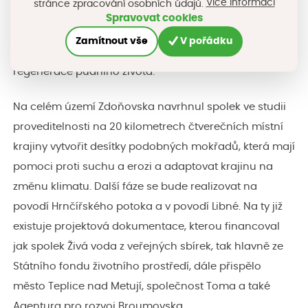
Více informací
stránce zpracování osobních údajů.
přírodě, horní část obnoveného mokřadu je osazena
Spravovat cookies
půdními sondami, které pomáhají vědcům sledovat
Zamítnout vše
V pořádku
zvýšení zádrže vody a uhlíku v půdě včetně sledování
regenerace půdního života.
Na celém území Zdoňovska navrhnul spolek ve studii
proveditelnosti na 20 kilometrech čtverečních místní
krajiny vytvořit desítky podobných mokřadů, která mají
pomoci proti suchu a erozi a adaptovat krajinu na
změnu klimatu. Další fáze se bude realizovat na
povodí Hrnčířského potoka a v povodí Libné. Na ty již
existuje projektová dokumentace, kterou financoval
jak spolek Živá voda z veřejných sbírek, tak hlavně ze
Státního fondu životního prostředí, dále přispělo
město Teplice nad Metují, společnost Toma a také
Agentura pro rozvoj Broumovska.