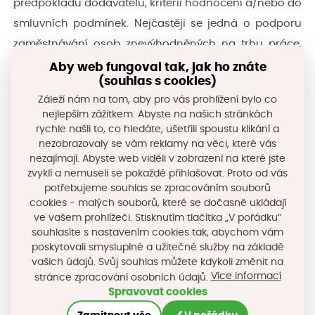
předpokladů dodavatelů, kritérií hodnocení a/nebo do
smluvních podmínek. Nejčastěji se jedná o podporu
zaměstnávání osob znevýhodněných na trhu práce,
podporu místní ekonomiky, snížení zátěže životního
Aby web fungoval tak, jak ho znáte
(souhlas s cookies)
prostředí, získávání praxe či zvyšování dovedností,
Záleží nám na tom, aby pro vás prohlížení bylo co
dodržování důstojných pracovních podmínek a
nejlepším zážitkem. Abyste na našich stránkách
bezpečnosti práce, zohledňování aspektů etického
rychle našli to, co hledáte, ušetřili spoustu klikání a
nezobrazovaly se vám reklamy na věci, které vás
nakupování.
nezajímají. Abyste web viděli v zobrazení na které jste
zvyklí a nemuseli se pokaždé přihlašovat. Proto od vás
Více informací o odpovědném zadávání
potřebujeme souhlas se zpracováním souborů
cookies - malých souborů, které se dočasně ukládají
ve vašem prohlížeči. Stisknutím tlačítka „V pořádku“
souhlasíte s nastavením cookies tak, abychom vám
Sdílejte na sociálních sítích
poskytovali smysluplné a užitečné služby na základě
vašich údajů. Svůj souhlas můžete kdykoli změnit na
Více informací
stránce zpracování osobních údajů.
Spravovat cookies