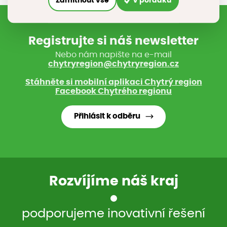
Zamítnout vše
V pořádku
Registrujte si náš newsletter
Nebo nám napište na e-mail
chytryregion@chytryregion.cz
Stáhněte si mobilní aplikaci Chytrý region
Facebook Chytrého regionu
Přihlásit k odběru
Rozvíjíme náš kraj
podporujeme inovativní řešení