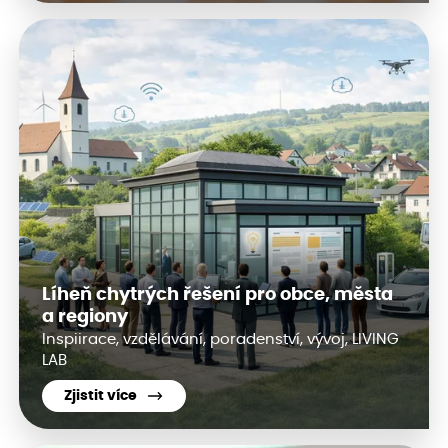
Líheň chytrých řešení pro obce, města
a regiony
Inspiirace, vzdělávání, poradenství, vývoj, LIVING
LAB
Zjistit více