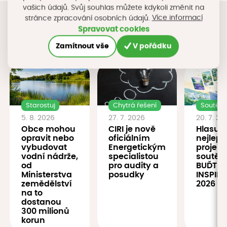
vašich údajů. Svůj souhlas můžete kdykoli změnit na
Více informací
stránce zpracování osobních údajů.
Spravovat cookies
Novinky
Zamítnout vše
V pořádku
Starostuj
Chytrá řešení
Soutěž
5. 8. 2026
27. 7. 2026
20. 7. 20
Obce mohou
CIRI je nově
Hlasujt
opravit nebo
oficiálním
nejlepš
vybudovat
Energetickým
projekt
vodní nádrže,
specialistou
soutěž
od
pro audity a
BUĎTE
Ministerstva
posudky
INSPIRA
zemědělství
2026
na to
dostanou
300 milionů
korun