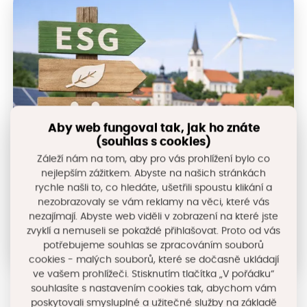
Aby web fungoval tak, jak ho znáte
(souhlas s cookies)
Záleží nám na tom, aby pro vás prohlížení bylo co
nejlepším zážitkem. Abyste na našich stránkách
rychle našli to, co hledáte, ušetřili spoustu klikání a
nezobrazovaly se vám reklamy na věci, které vás
Udržitelná obec
nezajímají. Abyste web viděli v zobrazení na které jste
Strategie udržitelné obce, ESG pro obce a
zvyklí a nemuseli se pokaždé přihlašovat. Proto od vás
sociální podniky, ESG kalkulačka pro obce
potřebujeme souhlas se zpracováním souborů
cookies - malých souborů, které se dočasně ukládají
ve vašem prohlížeči. Stisknutím tlačítka „V pořádku“
souhlasíte s nastavením cookies tak, abychom vám
poskytovali smysluplné a užitečné služby na základě