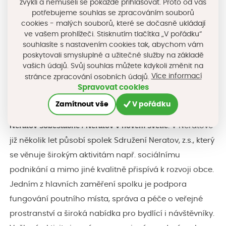
zvyklí a nemuseli se pokaždé přihlašovat. Proto od vás
potřebujeme souhlas se zpracováním souborů
cookies - malých souborů, které se dočasně ukládají
ve vašem prohlížeči. Stisknutím tlačítka „V pořádku“
souhlasíte s nastavením cookies tak, abychom vám
poskytovali smysluplné a užitečné služby na základě
vašich údajů. Svůj souhlas můžete kdykoli změnit na
Více informací
stránce zpracování osobních údajů.
Spravovat cookies
V online hlasování veřejnosti získala nejvíce hlasů
Zamítnout vše
V pořádku
s projektem
obec
Bartošovice v Orlických horách
Neratov soběstačně / Neratov v novém světle
.
V Neratově
již několik let působí spolek Sdružení Neratov, z.s., který
se věnuje širokým aktivitám např. sociálnímu
podnikání a mimo jiné kvalitně přispívá k rozvoji obce.
Jedním z hlavních zaměření spolku je podpora
fungování poutního místa, správa a péče o veřejné
prostranství a široká nabídka pro bydlící i návštěvníky.