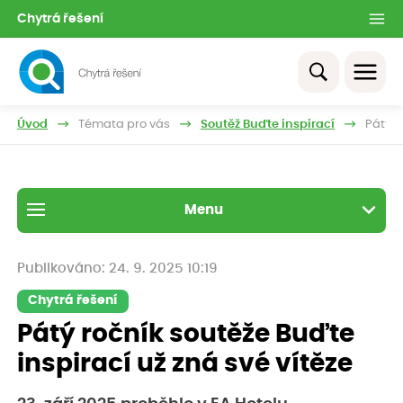
Chytrá řešení
Úvod
Témata pro vás
Soutěž Buďte inspirací
Pátý r
Menu
Publikováno: 24. 9. 2025 10:19
Chytrá řešení
Pátý ročník soutěže Buďte
inspirací už zná své vítěze