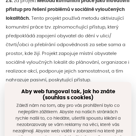
z.s.
za projekt
Metoda komunitní práce jako inovativní
přístup pro řešení problémů v sociálně vyloučených
lokalitách
.
Tento projekt
používá metodu aktivizující
komunitní práce tzv. zplnomocňující přístup, který
předpokládá zapojení obyvatel do dění v ulici/
čtvrti/obci a přebírání odpovědnosti za sebe sama a
prostor, kde žijí. Projekt zapojuje místní obyvatele
sociálně vyloučných lokalit do plánování, organizace i
realizace akcí, podporuje jejich samostatnost, a tím
nahrazuje pasivní, poskytující přístup.
Videomedailonek vítězného projektu naleznete
ZDE
.
Aby web fungoval tak, jak ho znáte
(souhlas s cookies)
Záleží nám na tom, aby pro vás prohlížení bylo co
nejlepším zážitkem. Abyste na našich stránkách
rychle našli to, co hledáte, ušetřili spoustu klikání a
nezobrazovaly se vám reklamy na věci, které vás
nezajímají. Abyste web viděli v zobrazení na které jste