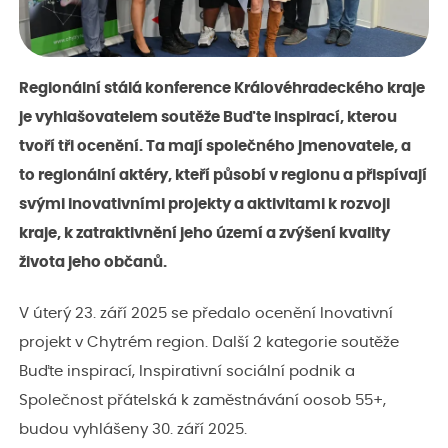
Regionální stálá konference Královéhradeckého kraje
je vyhlašovatelem soutěže Buďte inspirací, kterou
tvoří tři ocenění. Ta mají společného jmenovatele, a
to regionální aktéry, kteří působí v regionu a přispívají
svými inovativními projekty a aktivitami k rozvoji
kraje, k zatraktivnění jeho území a zvýšení kvality
života jeho občanů.
V úterý 23. září 2025 se předalo ocenění Inovativní
projekt v Chytrém region. Další 2 kategorie soutěže
Buďte inspirací, Inspirativní sociální podnik a
Společnost přátelská k zaměstnávání oosob 55+,
budou vyhlášeny 30. září 2025.