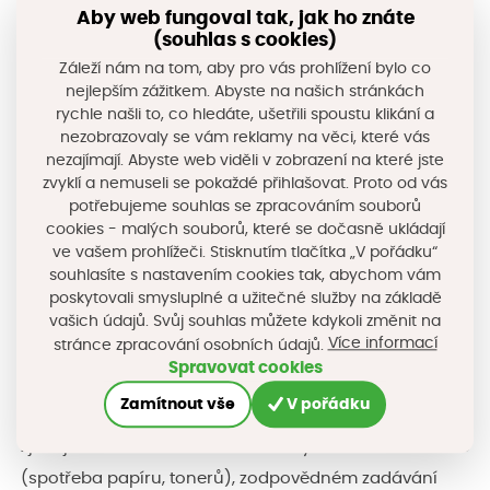
Aby web fungoval tak, jak ho znáte
(souhlas s cookies)
Záleží nám na tom, aby pro vás prohlížení bylo co
nejlepším zážitkem. Abyste na našich stránkách
rychle našli to, co hledáte, ušetřili spoustu klikání a
Jak bylo uvedeno výše, jedním s cílů strategie je
nezobrazovaly se vám reklamy na věci, které vás
nezajímají. Abyste web viděli v zobrazení na které jste
výpočet uhlíkové stopy, resp. emisí CO2, zjištění
zvyklí a nemuseli se pokaždé přihlašovat. Proto od vás
výchozího stavu a každoroční aktualizace. Ve
potřebujeme souhlas se zpracováním souborů
cookies - malých souborů, které se dočasně ukládají
spolupráci se zastupiteli obce zjišťujeme spotřeby
ve vašem prohlížeči. Stisknutím tlačítka „V pořádku“
elektrické energie, plynu a dalších paliv (kWh, m3, litry,
souhlasíte s nastavením cookies tak, abychom vám
…), data o odpadech, čištění odpadních vod a další
poskytovali smysluplné a užitečné služby na základě
vašich údajů. Svůj souhlas můžete kdykoli změnit na
dostupná data. Následně pomocí emisních
Více informací
stránce zpracování osobních údajů.
koeficientů (IPCC) probíhá přepočet na emise CO2.
Spravovat cookies
Zamítnout vše
V pořádku
Ke sběru dat nevstupujících do výpočtu uhlíkové stopy
zjišťujeme informace o
materiálových nákladech obce
(spotřeba papíru, tonerů), zodpovědném zadávání